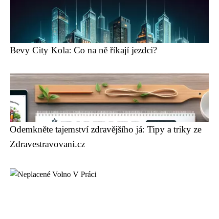
Bevy City Kola: Co na ně říkají jezdci?
Odemkněte tajemství zdravějšího já: Tipy a triky ze
Zdravestravovani.cz