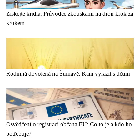
Získejte křídla: Průvodce zkouškami na dron krok za
krokem
Rodinná dovolená na Šumavě: Kam vyrazit s dětmi
Osvědčení o registraci občana EU: Co to je a kdo ho
potřebuje?