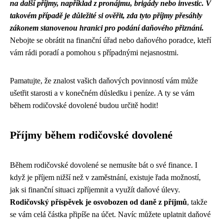
na další příjmy, například z pronájmu, brigády nebo investic. V
takovém případě je důležité si ověřit, zda tyto příjmy přesáhly
zákonem stanovenou hranici pro podání daňového přiznání.
Nebojte se obrátit na finanční úřad nebo daňového poradce, kteří
vám rádi poradí a pomohou s případnými nejasnostmi.
Pamatujte, že znalost vašich daňových povinností vám může
ušetřit starosti a v konečném důsledku i peníze. A ty se vám
během rodičovské dovolené budou určitě hodit!
Příjmy během rodičovské dovolené
Během rodičovské dovolené se nemusíte bát o své finance. I
když je příjem nižší než v zaměstnání, existuje řada možností,
jak si finanční situaci zpříjemnit a využít daňové úlevy.
Rodičovský příspěvek je osvobozen od daně z příjmů
, takže
se vám celá částka připíše na účet. Navíc můžete uplatnit daňové