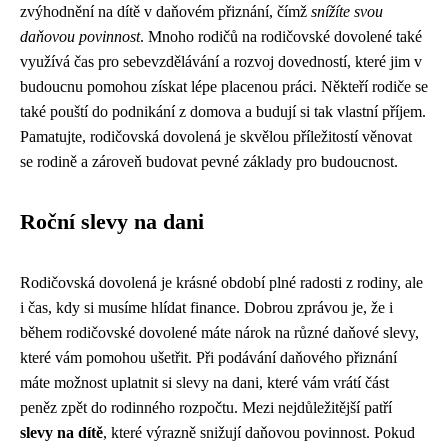
zvýhodnění na dítě v daňovém přiznání, čímž
snížíte svou
daňovou povinnost
. Mnoho rodičů na rodičovské dovolené také
využívá čas pro sebevzdělávání a rozvoj dovedností, které jim v
budoucnu pomohou získat lépe placenou práci. Někteří rodiče se
také pouští do podnikání z domova a budují si tak vlastní příjem.
Pamatujte, rodičovská dovolená je skvělou příležitostí věnovat
se rodině a zároveň budovat pevné základy pro budoucnost.
Roční slevy na dani
Rodičovská dovolená je krásné období plné radosti z rodiny, ale
i čas, kdy si musíme hlídat finance. Dobrou zprávou je, že i
během rodičovské dovolené máte nárok na různé daňové slevy,
které vám pomohou ušetřit. Při podávání daňového přiznání
máte možnost uplatnit si slevy na dani, které vám vrátí část
peněz zpět do rodinného rozpočtu. Mezi nejdůležitější patří
slevy na dítě
, které výrazně snižují daňovou povinnost. Pokud