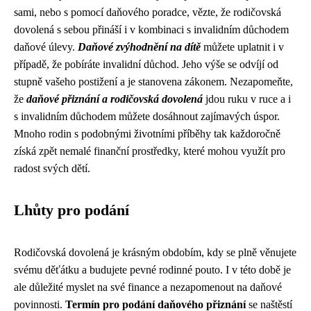
sami, nebo s pomocí daňového poradce, vězte, že rodičovská
dovolená s sebou přináší i v kombinaci s invalidním důchodem
daňové úlevy.
Daňové zvýhodnění na dítě
můžete uplatnit i v
případě, že pobíráte invalidní důchod. Jeho výše se odvíjí od
stupně vašeho postižení a je stanovena zákonem. Nezapomeňte,
že
daňové přiznání a rodičovská dovolená
jdou ruku v ruce a i
s invalidním důchodem můžete dosáhnout zajímavých úspor.
Mnoho rodin s podobnými životními příběhy tak každoročně
získá zpět nemalé finanční prostředky, které mohou využít pro
radost svých dětí.
Lhůty pro podání
Rodičovská dovolená je krásným obdobím, kdy se plně věnujete
svému děťátku a budujete pevné rodinné pouto. I v této době je
ale důležité myslet na své finance a nezapomenout na daňové
povinnosti.
Termín pro podání daňového přiznání
se naštěstí