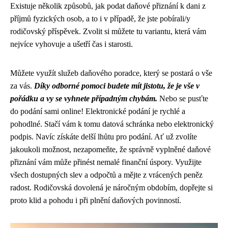
Existuje několik způsobů, jak podat daňové přiznání k dani z
příjmů fyzických osob, a to i v případě, že jste pobírali/y
rodičovský příspěvek. Zvolit si můžete tu variantu, která vám
nejvíce vyhovuje a ušetří čas i starosti.
Můžete využít služeb daňového poradce, který se postará o vše
za vás.
Díky odborné pomoci budete mít jistotu, že je vše v
pořádku a vy se vyhnete případným chybám.
Nebo se pusťte
do podání sami online! Elektronické podání je rychlé a
pohodlné. Stačí vám k tomu datová schránka nebo elektronický
podpis. Navíc získáte delší lhůtu pro podání. Ať už zvolíte
jakoukoli možnost, nezapomeňte, že správně vyplněné daňové
přiznání vám může přinést nemalé finanční úspory. Využijte
všech dostupných slev a odpočtů a mějte z vrácených peněz
radost. Rodičovská dovolená je náročným obdobím, dopřejte si
proto klid a pohodu i při plnění daňových povinností.