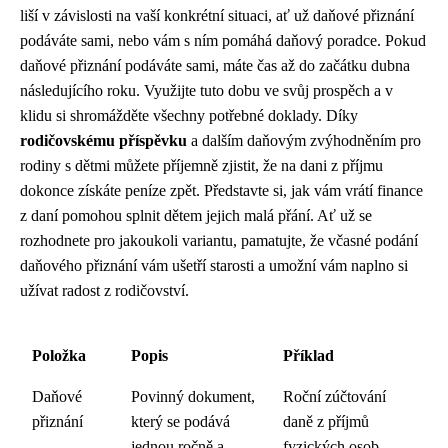
liší v závislosti na vaší konkrétní situaci, ať už daňové přiznání
podáváte sami, nebo vám s ním pomáhá daňový poradce. Pokud
daňové přiznání podáváte sami, máte čas až do začátku dubna
následujícího roku. Využijte tuto dobu ve svůj prospěch a v
klidu si shromážděte všechny potřebné doklady. Díky
rodičovskému příspěvku
a dalším daňovým zvýhodněním pro
rodiny s dětmi můžete příjemně zjistit, že na dani z příjmu
dokonce získáte peníze zpět. Představte si, jak vám vrátí finance
z daní pomohou splnit dětem jejich malá přání. Ať už se
rozhodnete pro jakoukoli variantu, pamatujte, že včasné podání
daňového přiznání vám ušetří starosti a umožní vám naplno si
užívat radost z rodičovství.
Položka
Popis
Příklad
Daňové
Povinný dokument,
Roční zúčtování
přiznání
který se podává
daně z příjmů
jednou ročně a
fyzických osob.