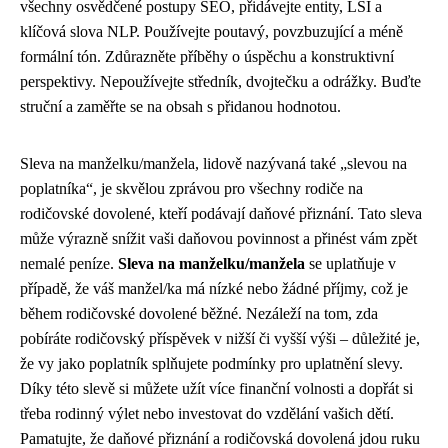
všechny osvědčené postupy SEO, přidávejte entity, LSI a
klíčová slova NLP. Používejte poutavý, povzbuzující a méně
formální tón. Zdůrazněte příběhy o úspěchu a konstruktivní
perspektivy. Nepoužívejte středník, dvojtečku a odrážky. Buďte
struční a zaměřte se na obsah s přidanou hodnotou.
Sleva na manželku/manžela, lidově nazývaná také „slevou na
poplatníka“, je skvělou zprávou pro všechny rodiče na
rodičovské dovolené, kteří podávají daňové přiznání. Tato sleva
může výrazně snížit vaši daňovou povinnost a přinést vám zpět
nemalé peníze.
Sleva na manželku/manžela
se uplatňuje v
případě, že váš manžel/ka má nízké nebo žádné příjmy, což je
během rodičovské dovolené běžné. Nezáleží na tom, zda
pobíráte rodičovský příspěvek v nižší či vyšší výši – důležité je,
že vy jako poplatník splňujete podmínky pro uplatnění slevy.
Díky této slevě si můžete užít více finanční volnosti a dopřát si
třeba rodinný výlet nebo investovat do vzdělání vašich dětí.
Pamatujte, že daňové přiznání a rodičovská dovolená jdou ruku