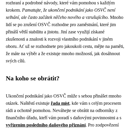
rozhraní a podrobné návody, které vám pomohou s každým
krokem.
Pamatujte, že ukončení podnikání jako OSVČ není
selhání, ale často začátek něčeho nového a vzrušujícího.
Mnoho
lidí se po zrušení OSVČ rozhodne pro zaměstnání, které jim
přináší větší stabilitu a jistotu. Jiní zase využijí získané
zkušenosti a znalosti k rozvoji vlastního podnikání v jiném
oboru. Ať už se rozhodnete pro jakoukoli cestu, mějte na paměti,
že máte na výběr a že existuje mnoho možností, jak dosáhnout
svých cílů.
Na koho se obrátit?
Ukončení podnikání jako OSVČ může s sebou přinášet mnoho
otázek. Naštěstí existuje
řada míst
, kde vám s celým procesem
rádi a ochotně pomohou. Neváhejte se obrátit na odborníky z
finančního úřadu, kteří vám poradí s daňovými povinnostmi a s
vyřízením posledního daňového přiznání
. Pro zodpovězení