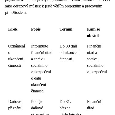
jako odrazový můstek k ještě větším projektům a pracovním
příležitostem.
Krok
Popis
Termín
Kam se
obrátit
Oznámení
Informujte
Do 30 dnů
Finanční
o
finanční úřad
od ukončení
úřad a
ukončení
a správu
činnosti
správa
činnosti
sociálního
sociálního
zabezpečení
zabezpečení
o datu
ukončení
činnosti.
Daňové
Podejte
Do 31.
Finanční
přiznání
daňové
března
úřad
přiznání za
následujícího