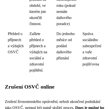
období, ve
roku (pokud
kterém jste
nemáte
ukončili
daňového
činnost.
poradce)
Přehled o
Zašlete
Do jednoho
Správa
příjmech
přehled o
měsíce od
sociálního
a výdajích
příjmech a
podání
zabezpečení
OSVČ
výdajích na
daňového
a vaše
sociální a
přiznání
zdravotní
zdravotní
pojišťovna
pojištění.
Zrušení OSVČ online
Zrušení živnostenského oprávnění, neboli ukončení podnikání
jako OSVČ, nemusí být nutně složitý proces.
Dnes je možné ho