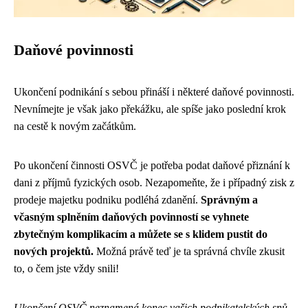
Daňové povinnosti
Ukončení podnikání s sebou přináší i některé daňové povinnosti.
Nevnímejte je však jako překážku, ale spíše jako poslední krok
na cestě k novým začátkům.
Po ukončení činnosti OSVČ je potřeba podat daňové přiznání k
dani z příjmů fyzických osob. Nezapomeňte, že i případný zisk z
prodeje majetku podniku podléhá zdanění.
Správným a
včasným splněním daňových povinností se vyhnete
zbytečným komplikacím a můžete se s klidem pustit do
nových projektů.
Možná právě teď je ta správná chvíle zkusit
to, o čem jste vždy snili!
Ukončení OSVČ neznamená konec vašich podnikatelských snů.