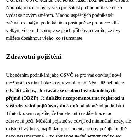
Naopak, může to být skvělá příležitost přehodnotit své cíle a
vydat se novým směrem. Mnoho úspěšných podnikatelů
začínalo s malým podnikáním a postupně se propracovali k
velkým věcem. Inspirujte se jejich příběhy a uvidíte, že i vy
můžete dosáhnout všeho, co si umanete.
Zdravotní pojištění
Ukončením podnikání jako OSVČ se pro vás otevírají nové
možnosti a s nimi i otázka zdravotního pojištění. Již nebudete
odvádět zálohy, ale
stáváte se osobou bez zdanitelných
příjmů (OBZP)
. Je
důležité nezapomenout na registraci u
vaší zdravotní pojišťovny do 8 dnů
od ukončení podnikání.
Tímto krokem zajistíte, že budete mít i nadále hrazenou
zdravotní péči. Měsíční pojistné se odvíjí od minimální mzdy, ale
existují i výjimky, například pro studenty, osoby pečující o dítě
nebo nezaměstnané.
Ukončení podnikání neznamená konec