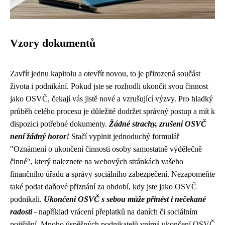
Vzory dokumentů
Zavřít jednu kapitolu a otevřít novou, to je přirozená součást
života i podnikání. Pokud jste se rozhodli ukončit svou činnost
jako OSVČ, čekají vás jistě nové a vzrušující výzvy. Pro hladký
průběh celého procesu je důležité dodržet správný postup a mít k
dispozici potřebné dokumenty.
Žádné strachy, zrušení OSVČ
není žádný horor!
Stačí vyplnit jednoduchý formulář
"Oznámení o ukončení činnosti osoby samostatně výdělečně
činné", který naleznete na webových stránkách vašeho
finančního úřadu a správy sociálního zabezpečení. Nezapomeňte
také podat daňové přiznání za období, kdy jste jako OSVČ
podnikali.
Ukončení OSVČ s sebou může přinést i nečekané
radosti -
například vrácení přeplatků na daních či sociálním
pojištění. Mnoho úspěšných podnikatelů vnímá ukončení OSVČ