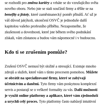
se rozhodli pro
změnu kariéry
a vrháte se do vzrušujícího světa
nového oboru. Nebo jste se stali součástí firmy a těšíte se na
benefity a jistoty
, které zaměstnanecký poměr přináší. Ať už je
váš důvod jakýkoli, ukončení OSVČ je jednoduše další
kapitolou vašeho profesního příběhu. Nezapomeňte, že
zkušenosti a dovednosti, které jste během svého podnikání
získali, vám zůstanou a budou vám nápomocné i v budoucnu.
Kdo ti se zrušením pomůže?
Zrušení OSVČ nemusí být složité a stresující. Existuje mnoho
zdrojů a služeb, které vám s tímto procesem pomohou.
Můžete
se obrátit na specializované firmy, které se zabývají
účetnictvím a daněmi.
Tyto firmy vám poskytnou komplexní
servis a postarají se o veškeré formality za vás.
Další možností
je využít online platformy a aplikace, které vám zjednoduší
a urychlí celý proces.
Tyto platformy často nabízejí intuitivní