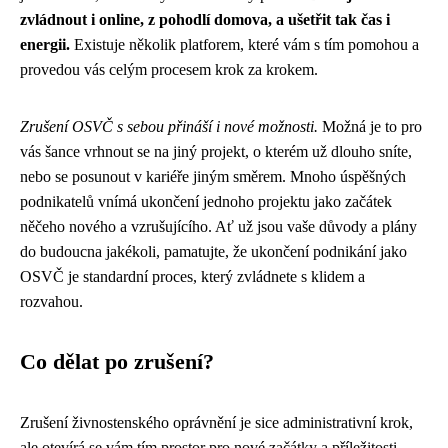
zvládnout i online, z pohodlí domova, a ušetřit tak čas i
energii.
Existuje několik platforem, které vám s tím pomohou a
provedou vás celým procesem krok za krokem.
Zrušení OSVČ s sebou přináší i nové možnosti.
Možná je to pro
vás šance vrhnout se na jiný projekt, o kterém už dlouho sníte,
nebo se posunout v kariéře jiným směrem. Mnoho úspěšných
podnikatelů vnímá ukončení jednoho projektu jako začátek
něčeho nového a vzrušujícího. Ať už jsou vaše důvody a plány
do budoucna jakékoli, pamatujte, že ukončení podnikání jako
OSVČ je standardní proces, který zvládnete s klidem a
rozvahou.
Co dělat po zrušení?
Zrušení živnostenského oprávnění je sice administrativní krok,
ale otevírá se vám tím prostor pro nové začátky a příležitosti.