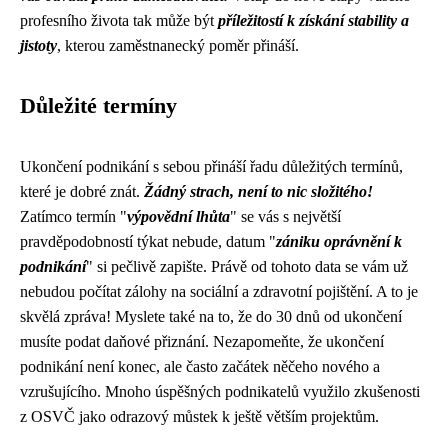
profesního života tak může být
příležitostí k získání stability a
jistoty
, kterou zaměstnanecký poměr přináší.
Důležité termíny
Ukončení podnikání s sebou přináší řadu důležitých termínů,
které je dobré znát.
Žádný strach, není to nic složitého!
Zatímco termín "
výpovědní lhůta
" se vás s největší
pravděpodobností týkat nebude, datum "
zániku oprávnění k
podnikání
" si pečlivě zapište. Právě od tohoto data se vám už
nebudou počítat zálohy na sociální a zdravotní pojištění. A to je
skvělá zpráva! Myslete také na to, že do 30 dnů od ukončení
musíte podat daňové přiznání. Nezapomeňte, že ukončení
podnikání není konec, ale často začátek něčeho nového a
vzrušujícího. Mnoho úspěšných podnikatelů využilo zkušenosti
z OSVČ jako odrazový můstek k ještě větším projektům.