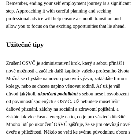
Remember, ending your self-employment journey is a significant
step. Approaching it with careful planning and seeking
professional advice will help ensure a smooth transition and
allow you to focus on the exciting opportunities that lie ahead.
Užitečné tipy
Zrušení OSVČ je administrativní krok, který s sebou přináší i
nové možnosti a začátek další kapitoly vašeho profesního života.
Možná se chystáte na novou pracovní výzvu, zakládáte firmu s
kolegy, nebo se chcete naplno věnovat rodině. Ať už je váš
důvod jakýkoli,
ukončení podnikání
s sebou nese i osvobození
od povinností spojených s OSVČ. Už nebudete muset řešit
daňové přiznání, zálohy na sociální a zdravotní pojištění, a
získáte tak více času a energie na to, co je pro vás teď důležité.
Mnoho lidí po ukončení OSVČ zjišťuje, že se jim otevírají nové
dveře a příležitosti. Někdo se vrátí ke svému původnímu oboru s