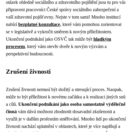
otázek ohledně sociálního a zdravotního pojištění jsou tu pro vás
připraveni pracovníci České správy sociálního zabezpečení a
vaší zdravotní pojišťovny. Nejste v tom sami! Mnoho institucí
nabízí
bezplatné konzultace
, které vám pomohou zorientovat
se v legislativě a vykročit směrem k novým příležitostem.
Ukončení podnikání jako OSVČ tak může být
hladkým
procesem
, který vám otevře dveře k novým výzvám a
perspektivní budoucnosti.
Zrušení živnosti
Zrušení živnosti nemusí být složitý a stresující proces. Naopak,
může to být příležitost k novému začátku a k realizaci jiných snů
a cílů.
Ukončení podnikání jako osoba samostatně výdělečně
činná
vám dává možnost zhodnotit dosavadní zkušenosti a
využít je v dalším profesním směřování. Mnoho lidí po ukončení
živnosti nachází uplatnění v oblastech, které je více naplňují a