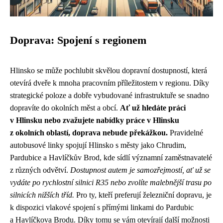
Doprava: Spojení s regionem
Hlinsko se může pochlubit skvělou dopravní dostupností, která
otevírá dveře k mnoha pracovním příležitostem v regionu. Díky
strategické poloze a dobře vybudované infrastruktuře se snadno
dopravíte do okolních měst a obcí.
Ať už hledáte práci
v Hlinsku nebo zvažujete nabídky práce v Hlinsku
z okolních oblastí, doprava nebude překážkou.
Pravidelné
autobusové linky spojují Hlinsko s městy jako Chrudim,
Pardubice a Havlíčkův Brod, kde sídlí významní zaměstnavatelé
z různých odvětví.
Dostupnost autem je samozřejmostí, ať už se
vydáte po rychlostní silnici R35 nebo zvolíte malebnější trasu po
silnicích nižších tříd.
Pro ty, kteří preferují železniční dopravu, je
k dispozici vlakové spojení s přímými linkami do Pardubic
a Havlíčkova Brodu. Díky tomu se vám otevírají další možnosti