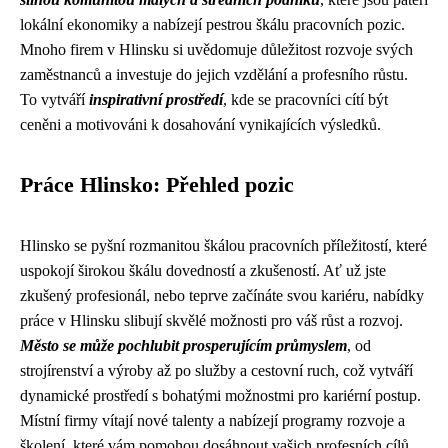
lokální ekonomiky a nabízejí pestrou škálu pracovních pozic.
Mnoho firem v Hlinsku si uvědomuje důležitost rozvoje svých
zaměstnanců a investuje do jejich vzdělání a profesního růstu.
To vytváří
inspirativní prostředí
, kde se pracovníci cítí být
ceněni a motivováni k dosahování vynikajících výsledků.
Práce Hlinsko: Přehled pozic
Hlinsko se pyšní rozmanitou škálou pracovních příležitostí, které
uspokojí širokou škálu dovedností a zkušeností. Ať už jste
zkušený profesionál, nebo teprve začínáte svou kariéru, nabídky
práce v Hlinsku slibují skvělé možnosti pro váš růst a rozvoj.
Město se může pochlubit prosperujícím průmyslem
, od
strojírenství a výroby až po služby a cestovní ruch, což vytváří
dynamické prostředí s bohatými možnostmi pro kariérní postup.
Místní firmy vítají nové talenty a nabízejí programy rozvoje a
školení, které vám pomohou dosáhnout vašich profesních cílů.