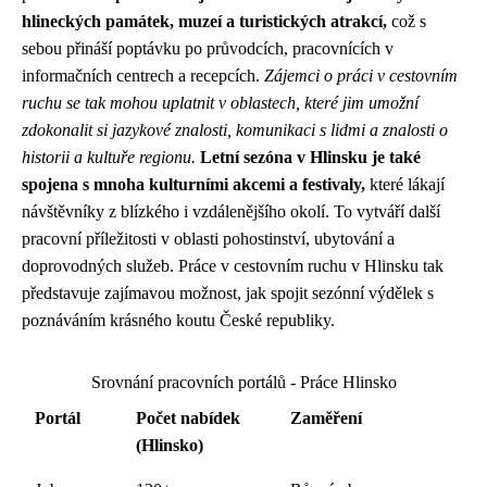
hlineckých památek, muzeí a turistických atrakcí,
což s
sebou přináší poptávku po průvodcích, pracovnících v
informačních centrech a recepcích.
Zájemci o práci v cestovním
ruchu se tak mohou uplatnit v oblastech, které jim umožní
zdokonalit si jazykové znalosti, komunikaci s lidmi a znalosti o
historii a kultuře regionu.
Letní sezóna v Hlinsku je také
spojena s mnoha kulturními akcemi a festivaly,
které lákají
návštěvníky z blízkého i vzdálenějšího okolí. To vytváří další
pracovní příležitosti v oblasti pohostinství, ubytování a
doprovodných služeb. Práce v cestovním ruchu v Hlinsku tak
představuje zajímavou možnost, jak spojit sezónní výdělek s
poznáváním krásného koutu České republiky.
Srovnání pracovních portálů - Práce Hlinsko
Portál
Počet nabídek
Zaměření
(Hlinsko)