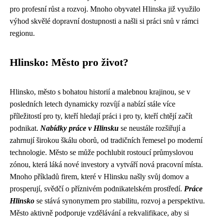
pro profesní růst a rozvoj. Mnoho obyvatel Hlinska již využilo
výhod skvělé dopravní dostupnosti a našli si práci snů v rámci
regionu.
Hlinsko: Město pro život?
Hlinsko, město s bohatou historií a malebnou krajinou, se v
posledních letech dynamicky rozvíjí a nabízí stále více
příležitostí pro ty, kteří hledají práci i pro ty, kteří chtějí začít
podnikat.
Nabídky práce v Hlinsku
se neustále rozšiřují a
zahrnují širokou škálu oborů, od tradičních řemesel po moderní
technologie. Město se může pochlubit rostoucí průmyslovou
zónou, která láká nové investory a vytváří nová pracovní místa.
Mnoho příkladů firem, které v Hlinsku našly svůj domov a
prosperují, svědčí o příznivém podnikatelském prostředí.
Práce
Hlinsko
se stává synonymem pro stabilitu, rozvoj a perspektivu.
Město aktivně podporuje vzdělávání a rekvalifikace, aby si