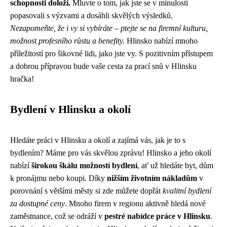
schopnosti doloží.
Mluvte o tom, jak jste se v minulosti
popasovali s výzvami a dosáhli skvělých výsledků.
Nezapomeňte, že i vy si vybíráte – ptejte se na firemní kulturu,
možnost profesního růstu a benefity.
Hlinsko nabízí mnoho
příležitostí pro šikovné lidi, jako jste vy. S pozitivním přístupem
a dobrou přípravou bude vaše cesta za prací snů v Hlinsku
hračka!
Bydlení v Hlinsku a okolí
Hledáte práci v Hlinsku a okolí a zajímá vás, jak je to s
bydlením? Máme pro vás skvělou zprávu! Hlinsko a jeho okolí
nabízí
širokou škálu možností bydlení
, ať už hledáte byt, dům
k pronájmu nebo koupi. Díky
nižším životním nákladům
v
porovnání s většími městy si zde můžete dopřát
kvalitní bydlení
za dostupné ceny
. Mnoho firem v regionu aktivně hledá nové
zaměstnance, což se odráží v
pestré nabídce práce v Hlinsku
.