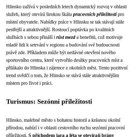
Hlinsko zažívá v posledních letech dynamický rozvoj v oblasti
služeb, který otevírá širokou škálu
pracovních příležitostí
pro
místní obyvatele. Nabídky práce v Hlinsku se tak stávají stále
pestřejší a atraktivnější. Rostoucí poptávka po kvalitních
službách s sebou přináší i
růst mezd
a benefitů, což motivuje
mladé lidi k setrvání v regionu a budování své budoucnosti
právě zde. Příkladem může být nedávné otevření nového
sportovního centra, které vytvořilo desítky pracovních míst a
přilákalo do Hlinska i zájemce z okolních měst. Tento pozitivní
trend svědčí o tom, že Hlinsko se stává stále atraktivnějším
místem pro život i práci.
Turismus: Sezónní příležitosti
Hlinsko, malebné město s bohatou historií a krásnou okolní
přírodou, nabízí i v oblasti cestovního ruchu sezónní pracovní
příležitosti.
S příchodem jara a léta se otevírají brány