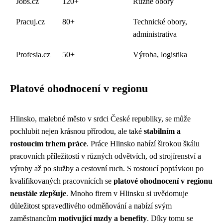
Jobs.cz
120+
Různé obory
Pracuj.cz
80+
Technické obory,
administrativa
Profesia.cz
50+
Výroba, logistika
Platové ohodnocení v regionu
Hlinsko, malebné město v srdci České republiky, se může
pochlubit nejen krásnou přírodou, ale také
stabilním a
rostoucím trhem práce
. Práce Hlinsko nabízí širokou škálu
pracovních příležitostí v různých odvětvích, od strojírenství a
výroby až po služby a cestovní ruch. S rostoucí poptávkou po
kvalifikovaných pracovnících se
platové ohodnocení v regionu
neustále zlepšuje
. Mnoho firem v Hlinsku si uvědomuje
důležitost spravedlivého odměňování a nabízí svým
zaměstnancům
motivující mzdy a benefity
. Díky tomu se