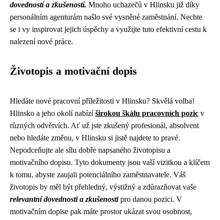
dovedností a zkušeností.
Mnoho uchazečů v Hlinsku již díky
personálním agenturám našlo své vysněné zaměstnání. Nechte
se i vy inspirovat jejich úspěchy a využijte tuto efektivní cestu k
nalezení nové práce.
Životopis a motivační dopis
Hledáte nové pracovní příležitosti v Hlinsku? Skvělá volba!
Hlinsko a jeho okolí nabízí
širokou škálu pracovních pozic
v
různých odvětvích. Ať už jste zkušený profesionál, absolvent
nebo hledáte změnu, v Hlinsku si jistě najdete to pravé.
Nepodceňujte ale sílu dobře napsaného životopisu a
motivačního dopisu. Tyto dokumenty jsou vaší vizitkou a klíčem
k tomu, abyste zaujali potenciálního zaměstnavatele. Váš
životopis by měl být přehledný, výstižný a zdůrazňovat vaše
relevantní dovednosti a zkušenosti
pro danou pozici. V
motivačním dopise pak máte prostor ukázat svou osobnost,