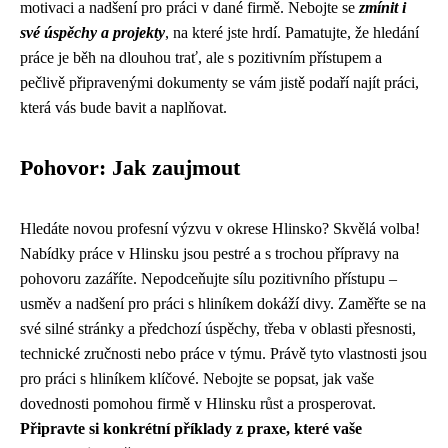
motivaci a nadšení pro práci v dané firmě. Nebojte se
zmínit i
své úspěchy a projekty
, na které jste hrdí. Pamatujte, že hledání
práce je běh na dlouhou trať, ale s pozitivním přístupem a
pečlivě připravenými dokumenty se vám jistě podaří najít práci,
která vás bude bavit a naplňovat.
Pohovor: Jak zaujmout
Hledáte novou profesní výzvu v okrese Hlinsko? Skvělá volba!
Nabídky práce v Hlinsku jsou pestré a s trochou přípravy na
pohovoru zazáříte. Nepodceňujte sílu pozitivního přístupu –
usměv a nadšení pro práci s hliníkem dokáží divy. Zaměřte se na
své silné stránky a předchozí úspěchy, třeba v oblasti přesnosti,
technické zručnosti nebo práce v týmu. Právě tyto vlastnosti jsou
pro práci s hliníkem klíčové. Nebojte se popsat, jak vaše
dovednosti pomohou firmě v Hlinsku růst a prosperovat.
Připravte si konkrétní příklady z praxe, které vaše