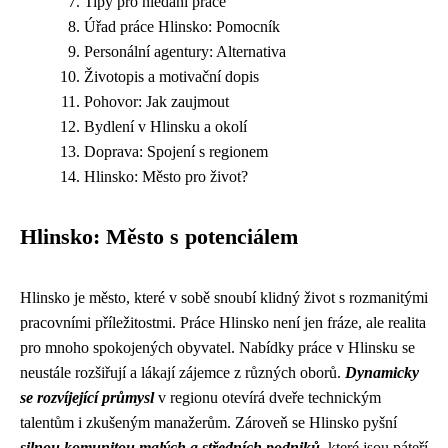
Tipy pro hledání práce
Úřad práce Hlinsko: Pomocník
Personální agentury: Alternativa
Životopis a motivační dopis
Pohovor: Jak zaujmout
Bydlení v Hlinsku a okolí
Doprava: Spojení s regionem
Hlinsko: Město pro život?
Hlinsko: Město s potenciálem
Hlinsko je město, které v sobě snoubí klidný život s rozmanitými
pracovními příležitostmi. Práce Hlinsko není jen fráze, ale realita
pro mnoho spokojených obyvatel. Nabídky práce v Hlinsku se
neustále rozšiřují a lákají zájemce z různých oborů.
Dynamicky
se rozvíjející průmysl
v regionu otevírá dveře technickým
talentům i zkušeným manažerům. Zároveň se Hlinsko pyšní
silnou komunitou malých a středních podniků
, které jsou páteří