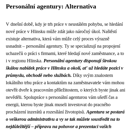
Personální agentury: Alternativa
V dnešní době, kdy je trh práce v neustálém pohybu, se hledání
nové práce v Hlinsku může zdát jako náročný úkol. Naštěstí
existuje alternativa, která vám může celý proces výrazně
usnadnit – personální agentury. Ty se specializují na propojení
uchazečů o práci s firmami, které hledají nové zaměstnance, a to
i v regionu Hlinska.
Personální agentury disponují širokou
škálou nabídek práce v Hlinsku a okolí, ať už hledáte pozici v
průmyslu, obchodě nebo službách.
Díky svým znalostem
lokálního trhu práce a kontaktům na zaměstnavatele vám mohou
otevřít dveře k pracovním příležitostem, o kterých byste jinak ani
nevěděli. Spolupráce s personální agenturou vám ušetří čas a
energii, kterou byste jinak museli investovat do pracného
procházení inzerátů a rozesílání životopisů.
Agentura se postará
o veškerou administrativu a vy se tak můžete soustředit na to
nejdůležitější – přípravu na pohovor a prezentaci vašich