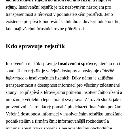
zájmy.
Insolvenční rejstřík je tak nezbytným nástrojem pro
transparentnost a férovost v podnikatelském prostředí. Jeho
existence přispívá k budování stabilního a důvěryhodného trhu,
kde mají všichni účastníci rovné příležitosti.
Kdo spravuje rejstřík
Insolvenční rejstřík spravuje
Insolvenční správce
, kterého určí
soud. Tento rejstřík je veřejně dostupný a poskytuje
důležité
informace
o insolvenčních řízeních. Díky němu je zajištěna
transparentnost a dostupnost informací pro všechny zúčastněné
strany. To přispívá k férovějšímu průběhu insolvenčního řízení a
umožňuje věřitelům lépe chránit svá práva. Zároveň slouží jako
preventivní nástroj, který pomáhá předcházet finančním potížím.
Veřejná dostupnost informací v insolvenčním rejstříku umožňuje
podnikatelům a firmám činit informovanější rozhodnutí a
minimalizovat rizika spojená s nespolehlivými obchodními