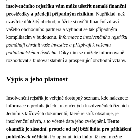
insolvenčního rejstříku vám může ušetřit nemalé finanční
prostředky a předejít případným rizikům.
Například, než
uzavřete důležitý obchod, můžete si ověřit finanční zdraví
vašeho obchodního partnera a vyhnout se tak případným
komplikacím v budoucnu.
Informace z insolvenčního rejstříku
pomáhají chránit vaše investice a přispívají k vašemu
podnikatelskému úspěchu.
Díky nim se můžete informovaně
rozhodovat a budovat stabilní a prosperující obchodní vztahy.
Výpis a jeho platnost
Insolvenční rejstřík je veřejně dostupný seznam, kde naleznete
informace o probíhajících i ukončených insolvenčních řízeních.
Jedním z klíčových dokumentů, které rejstřík obsahuje, je
insolvenční návrh, a to včetně data jeho zveřejnění.
Tento
okamžik je zásadní, protože od něj běží lhůta pro přihlášení
pohledávek věřitelů.
Po uplynutí této lhůty již není možné