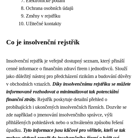
Elektronické podání
Ochrana osobních údajů
Změny v rejstříku
Užitečné kontakty
Co je insolvenční rejstřík
Insolvenční rejstřík je veřejně dostupný seznam, který přináší
cenné informace o finančním zdraví firem i jednotlivců. Slouží
jako důležitý nástroj pro předcházení rizikům a budování důvěry
v obchodních vztazích.
Díky insolvenčnímu rejstříku se můžete
informovaně rozhodovat a minimalizovat tak potenciální
finanční ztráty.
Rejstřík poskytuje detailní přehled o
probíhajících i ukončených insolvenčních řízeních. Dozvíte se
zde například o jmenování insolvenčního správce, výši
přihlášených pohledávek nebo o schváleném způsobu řešení
úpadku.
Tyto informace jsou klíčové pro věřitele, kteří se tak
mohou aktivně zapojit do insolvenčního řízení a hájit své