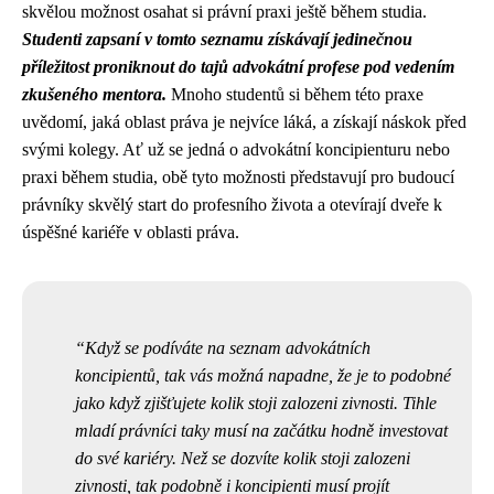
skvělou možnost osahat si právní praxi ještě během studia.
Studenti zapsaní v tomto seznamu získávají jedinečnou
příležitost proniknout do tajů advokátní profese pod vedením
zkušeného mentora.
Mnoho studentů si během této praxe
uvědomí, jaká oblast práva je nejvíce láká, a získají náskok před
svými kolegy. Ať už se jedná o advokátní koncipienturu nebo
praxi během studia, obě tyto možnosti představují pro budoucí
právníky skvělý start do profesního života a otevírají dveře k
úspěšné kariéře v oblasti práva.
Když se podíváte na seznam advokátních
koncipientů, tak vás možná napadne, že je to podobné
jako když zjišťujete
kolik stoji zalozeni zivnosti
. Tihle
mladí právníci taky musí na začátku hodně investovat
do své kariéry. Než se dozvíte kolik stoji zalozeni
zivnosti, tak podobně i koncipienti musí projít