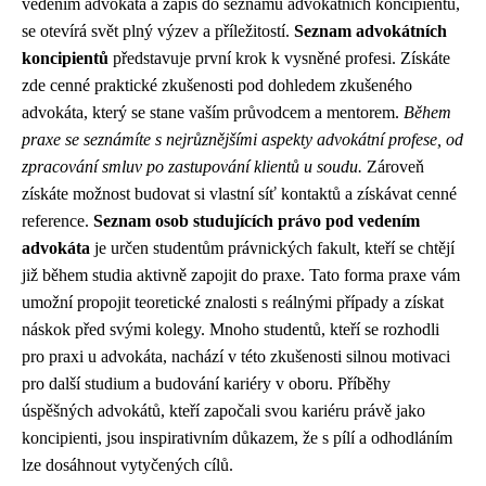
vedením advokáta a zápis do seznamu advokátních koncipientů,
se otevírá svět plný výzev a příležitostí.
Seznam advokátních
koncipientů
představuje první krok k vysněné profesi. Získáte
zde cenné praktické zkušenosti pod dohledem zkušeného
advokáta, který se stane vaším průvodcem a mentorem.
Během
praxe se seznámíte s nejrůznějšími aspekty advokátní profese, od
zpracování smluv po zastupování klientů u soudu.
Zároveň
získáte možnost budovat si vlastní síť kontaktů a získávat cenné
reference.
Seznam osob studujících právo pod vedením
advokáta
je určen studentům právnických fakult, kteří se chtějí
již během studia aktivně zapojit do praxe. Tato forma praxe vám
umožní propojit teoretické znalosti s reálnými případy a získat
náskok před svými kolegy. Mnoho studentů, kteří se rozhodli
pro praxi u advokáta, nachází v této zkušenosti silnou motivaci
pro další studium a budování kariéry v oboru. Příběhy
úspěšných advokátů, kteří započali svou kariéru právě jako
koncipienti, jsou inspirativním důkazem, že s pílí a odhodláním
lze dosáhnout vytyčených cílů.