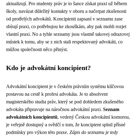
aktualizují. Pro studenty práv je to šance získat praxi už během
školy, navázat důležitý kontakty v oboru a načerpat zkušenosti
od protřelých advokátů. Koncipienti zapsaní v seznamu zase
sbírají praxi, co potřebujou ke zkouškám, aby pak mohli rozjet
vlastní praxi. No a tyhle seznamy jsou vlastně takovej odrazovej
můstek k tomu, aby se z nich stali respektovaný advokáti, co
můžou společnosti něco přinýst.
Kdo je advokátní koncipient?
Advokátní koncipient je v českém právním systému klíčovou
postavou na cestě k profesi advokáta. Je to absolvent
magisterského studia práv, který se pod dohledem zkušeného
advokáta připravuje na náročnou advokátní praxi.
Seznam
advokátních koncipientů
, vedený Českou advokátní komorou,
je veřejně dostupný a svědčí o tom, že koncipient splnil přísné
podmínky pro výkon této praxe.
Zápis do seznamu je tedy