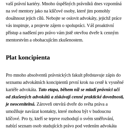
vaší právní kariéry. Mnoho úspěšných právníků dnes vzpomíná
na své mentory jako na klíčové osoby, které jim pomohly
dosáhnout jejich cílů. Nebojte se oslovit advokáty, jejichž práce
vás inspiruje, a projevte zájem o spolupráci. Váš proaktivní
přístup a nadšení pro právo vám jistě otevřou dveře k cenným
mentorstvím a obohacujícím zkušenostem.
Plat koncipienta
Pro mnoho absolventů právnických fakult představuje zápis do
seznamu advokátních koncipientů první krok na cestě k vysněné
kariéře advokáta.
Tato etapa, během níž se mladí právníci učí
od zkušených advokátů a získávají cenné praktické dovednosti,
je neocenitelná.
Zároveň otevírá dveře do světa práva a
umožňuje navázat kontakty, které mohou být v budoucnu
klíčové. Pro ty, kteří se teprve rozhodují o svém směřování,
nabízí seznam osob studujících právo pod vedením advokáta