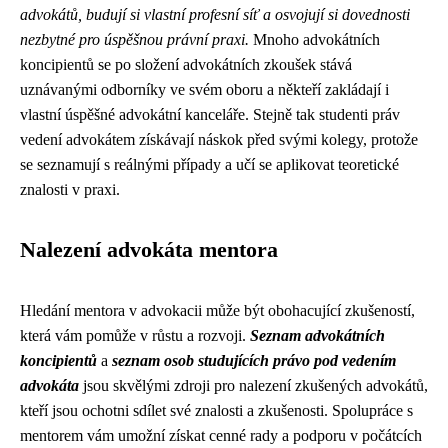
advokátů, budují si vlastní profesní síť a osvojují si dovednosti
nezbytné pro úspěšnou právní praxi.
Mnoho advokátních
koncipientů se po složení advokátních zkoušek stává
uznávanými odborníky ve svém oboru a někteří zakládají i
vlastní úspěšné advokátní kanceláře. Stejně tak studenti práv
vedení advokátem získávají náskok před svými kolegy, protože
se seznamují s reálnými případy a učí se aplikovat teoretické
znalosti v praxi.
Nalezení advokáta mentora
Hledání mentora v advokacii může být obohacující zkušeností,
která vám pomůže v růstu a rozvoji.
Seznam advokátních
koncipientů
a
seznam osob studujících právo pod vedením
advokáta
jsou skvělými zdroji pro nalezení zkušených advokátů,
kteří jsou ochotni sdílet své znalosti a zkušenosti. Spolupráce s
mentorem vám umožní získat cenné rady a podporu v počátcích