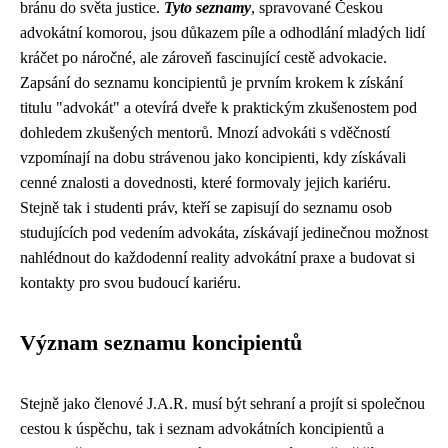
bránu do světa justice.
Tyto seznamy
, spravované Českou
advokátní komorou, jsou důkazem píle a odhodlání mladých lidí
kráčet po náročné, ale zároveň fascinující cestě advokacie.
Zapsání do seznamu koncipientů je prvním krokem k získání
titulu "advokát" a otevírá dveře k praktickým zkušenostem pod
dohledem zkušených mentorů. Mnozí advokáti s vděčností
vzpomínají na dobu strávenou jako koncipienti, kdy získávali
cenné znalosti a dovednosti, které formovaly jejich kariéru.
Stejně tak i studenti práv, kteří se zapisují do seznamu osob
studujících pod vedením advokáta, získávají jedinečnou možnost
nahlédnout do každodenní reality advokátní praxe a budovat si
kontakty pro svou budoucí kariéru.
Význam seznamu koncipientů
Stejně jako členové J.A.R. musí být sehraní a projít si společnou
cestou k úspěchu, tak i seznam advokátních koncipientů a