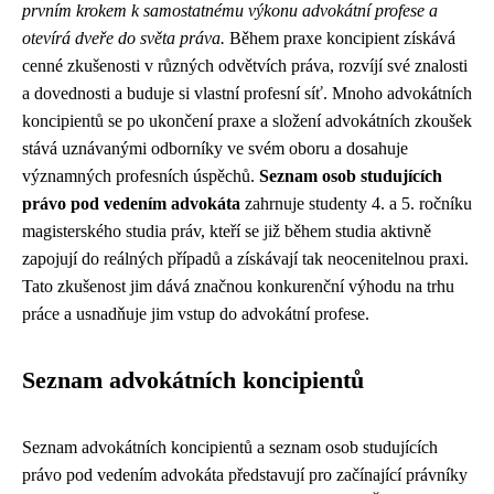
prvním krokem k samostatnému výkonu advokátní profese a
otevírá dveře do světa práva.
Během praxe koncipient získává
cenné zkušenosti v různých odvětvích práva, rozvíjí své znalosti
a dovednosti a buduje si vlastní profesní síť. Mnoho advokátních
koncipientů se po ukončení praxe a složení advokátních zkoušek
stává uznávanými odborníky ve svém oboru a dosahuje
významných profesních úspěchů.
Seznam osob studujících
právo pod vedením advokáta
zahrnuje studenty 4. a 5. ročníku
magisterského studia práv, kteří se již během studia aktivně
zapojují do reálných případů a získávají tak neocenitelnou praxi.
Tato zkušenost jim dává značnou konkurenční výhodu na trhu
práce a usnadňuje jim vstup do advokátní profese.
Seznam advokátních koncipientů
Seznam advokátních koncipientů a seznam osob studujících
právo pod vedením advokáta představují pro začínající právníky