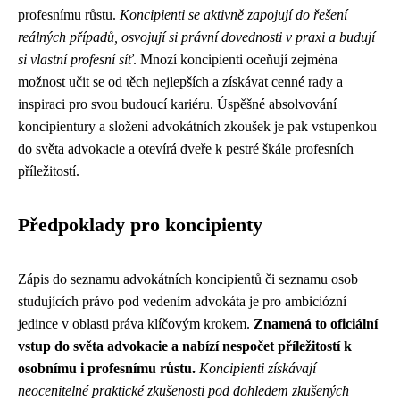
profesnímu růstu.
Koncipienti se aktivně zapojují do řešení
reálných případů, osvojují si právní dovednosti v praxi a budují
si vlastní profesní síť
. Mnozí koncipienti oceňují zejména
možnost učit se od těch nejlepších a získávat cenné rady a
inspiraci pro svou budoucí kariéru. Úspěšné absolvování
koncipientury a složení advokátních zkoušek je pak vstupenkou
do světa advokacie a otevírá dveře k pestré škále profesních
příležitostí.
Předpoklady pro koncipienty
Zápis do seznamu advokátních koncipientů či seznamu osob
studujících právo pod vedením advokáta je pro ambiciózní
jedince v oblasti práva klíčovým krokem.
Znamená to oficiální
vstup do světa advokacie a nabízí nespočet příležitostí k
osobnímu i profesnímu růstu.
Koncipienti získávají
neocenitelné praktické zkušenosti pod dohledem zkušených