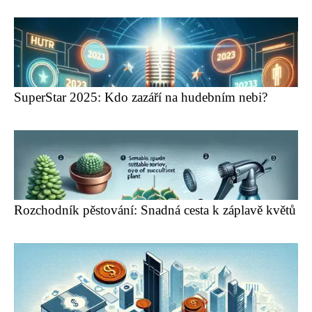
SuperStar 2025: Kdo zazáří na hudebním nebi?
Rozchodník pěstování: Snadná cesta k záplavě květů