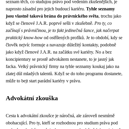
seznam těch, co studujou právo pod vedením zkušenějších, je
naprosto zásadní pro jejich budoucí kariéru.
Tyhle seznamy
jsou vlastně taková brána do právnického světa
, trochu jako
když se
členové J.A.R.
poprvé sešli v zkušebně.
Pro ty, co
začínají s právničinou, je to fakt jedinečná šance, jak načerpat
praktický know-how
od ostřílených profíků. Je to období, kdy se
člověk nejvíc formuje a navazuje důležitý kontakty, podobně
jako když členové J.A.R. na začátku své kariéry. No a bez
koncipientury se prostě advokátem nestanete, to je jasný jak
facka. Velký právnický firmy na tyhle seznamy koukaj jako na
zlatej důl mladých talentů. Když se do toho programu dostanete,
může to bejt start parádní kariéry v právu.
Advokátní zkouška
Cesta k advokátní zkoušce je náročná, ale zároveň nesmírně
obohacující. Pro ty, kteří se rozhodnou pro studium práva pod