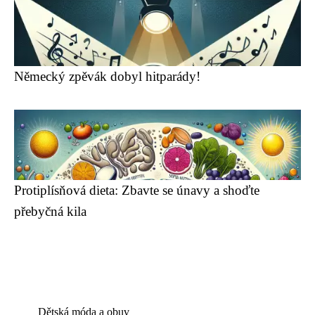
Německý zpěvák dobyl hitparády!
Protiplísňová dieta: Zbavte se únavy a shoďte
přebyčná kila
Dětská móda a obuv