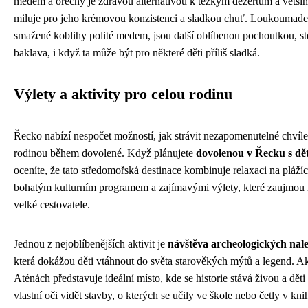
medem a ořechy je zdravou alternativou k těžkým dezertům a většin
miluje pro jeho krémovou konzistenci a sladkou chuť. Loukoumade
smažené koblihy polité medem, jsou další oblíbenou pochoutkou, st
baklava, i když ta může být pro některé děti příliš sladká.
Výlety a aktivity pro celou rodinu
Řecko nabízí nespočet možností, jak strávit nezapomenutelné chvíle
rodinou během dovolené. Když plánujete
dovolenou v Řecku s dě
oceníte, že tato středomořská destinace kombinuje relaxaci na plážíc
bohatým kulturním programem a zajímavými výlety, které zaujmou 
velké cestovatele.
Jednou z nejoblíbenějších aktivit je
návštěva archeologických nale
která dokážou děti vtáhnout do světa starověkých mýtů a legend. Ak
Aténách představuje ideální místo, kde se historie stává živou a dě
vlastní oči vidět stavby, o kterých se učily ve škole nebo četly v kni