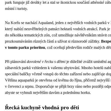
park funguje již desítky let a stal se ikonickou součástí athénské zá
místní i turisty.
Na Korfu se nachází Aqualand, jeden z největších vodních parků v
který nabízí neuvěřitelných patnáct hektarů vodních atrakcí. Park je
do několika tematických zón, což umožňuje návštěvníkům strávit c
prozkoumáváním různých částí a užívat si různorodé zážitky.
Bezpe
v tomto parku prioritou
, což oceňují především rodiče malých dět
Při plánování
dovolené v řecku s dětmi
je důležité zvážit umístění a
zábavních parků vzhledem k vašemu ubytování. Mnoho hotelů nabí
speciální balíčky včetně vstupů do těchto zařízení nebo zajišťuje do
Většina aquaparků je otevřena od května do října, přičemž nejvyšší 
v červenci a srpnu. Doporučuje se přijít brzy ráno nebo později odp
abyste se vyhnuli největším davům a polednímu horku.
Řecká kuchyně vhodná pro děti