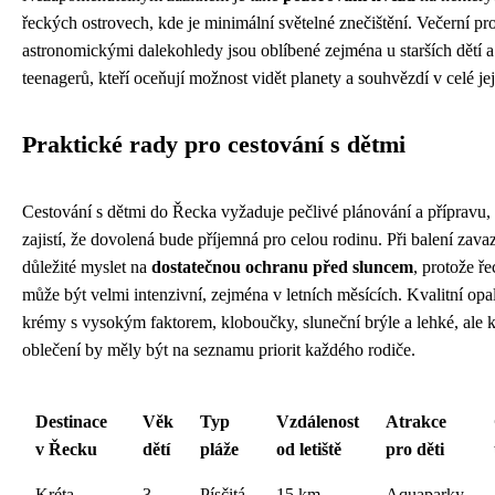
řeckých ostrovech, kde je minimální světelné znečištění. Večerní p
astronomickými dalekohledy jsou oblíbené zejména u starších dětí a
teenagerů, kteří oceňují možnost vidět planety a souhvězdí v celé jej
Praktické rady pro cestování s dětmi
Cestování s dětmi do Řecka vyžaduje pečlivé plánování a přípravu, 
zajistí, že dovolená bude příjemná pro celou rodinu. Při balení zavaz
důležité myslet na
dostatečnou ochranu před sluncem
, protože ř
může být velmi intenzivní, zejména v letních měsících. Kvalitní opa
krémy s vysokým faktorem, kloboučky, sluneční brýle a lehké, ale k
oblečení by měly být na seznamu priorit každého rodiče.
Destinace
Věk
Typ
Vzdálenost
Atrakce
v Řecku
dětí
pláže
od letiště
pro děti
Kréta -
3-
Písčitá,
15 km
Aquaparky,