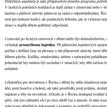
Důležitým aspektem je také
přizpůsobení denního programu potřeb
V horkých poledních hodinách je lepší zůstat v ubytování nebo v bl
bazénu a plážové aktivity plánovat na ranní a odpoledníhodiny. Řec
není jen kulturní tradicí, ale praktickým řešením, jak se vyhnout nej
slunci a dopřát dětem potřebný odpočinek.
Cestování po řeckých ostrovech s dětmi může být dobrodružstvím, 
vyžaduje
promyšlenou logistiku
. Při plánování trajektových spojen
počítat s delšími časy na přesuny a mít připravené aktivity, které dět
během plavby. Knížky, omalovánky, tablety s nahranými pohádkam
jednoduché hry mohou být zachránci v situacích, kdy děti začnou b
neklidné.
Lékárnička pro dovolenou v Řecku s dětmi by měla obsahovat neje
léky proti horečce a bolesti, ale také
prostředky proti průjmu, dezinfe
náplasti a léky na nevolnost
. Ačkoliv je v Řecku dostupná kvalitní 
péče, mít tyto základní věci po ruce ušetří čas a starosti. Je také ro
sebe kopie důležitých dokumentů a kontakty na nejbližší zdravotni