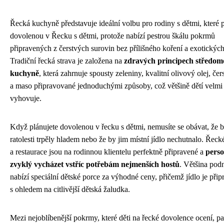
Řecká kuchyně představuje ideální volbu pro rodiny s dětmi, které p
dovolenou v Řecku s dětmi, protože nabízí pestrou škálu pokrmů
připravených z čerstvých surovin bez přílišného koření a exotických
Tradiční řecká strava je založena na
zdravých principech středom
kuchyně
, která zahrnuje spousty zeleniny, kvalitní olivový olej, čer
a maso připravované jednoduchými způsoby, což většině dětí velmi
vyhovuje.
Když plánujete dovolenou v řecku s dětmi, nemusíte se obávat, že 
ratolesti trpěly hladem nebo že by jim místní jídlo nechutnalo. Řeck
a restaurace jsou na rodinnou klientelu perfektně připravené a
perso
zvyklý vycházet vstříc potřebám nejmenších hostů
. Většina pod
nabízí speciální dětské porce za výhodné ceny, přičemž jídlo je při
s ohledem na citlivější dětská žaludka.
Mezi nejoblíbenější pokrmy, které děti na řecké dovolence ocení, pa