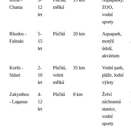
Chania
12
mělká
ZOO,
let
vodní
sporty
Rhodos -
5-
Písčitá
20 km
Aquapark,
Faliraki
15
motýlí
let
údolí,
akvárium
Korfu -
2-
Písčitá,
35 km
Vodní park,
Sidari
10
velmi
pláže, lodní
let
mělká
výlety
Zakynthos
4-
Písčitá
8 km
Želví
- Laganas
12
záchranná
let
stanice,
vodní
sporty