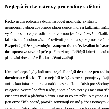
Nejlepší řecké ostrovy pro rodiny s dětmi
Řecko nabízí rodičům s dětmi nespočet možností, jak strávit
nezapomenutelnou dovolenou plnou slunce, moře a kulturních zážit
výběru destinace pro rodinnou dovolenou je důležité zvážit několik
faktorů, které mohou zásadně ovlivnit pohodlí a spokojenost celé ro
Bezpečné pláže s pozvolným vstupem do moře, kvalitní infrast
dostupnost zdravotní péče
patří mezi nejdůležitější kritéria, která r
plánování dovolené v Řecku s dětmi zvažují.
Kréta se bezpochyby řadí mezi
nejoblíbenější destinace pro rodi
dovolenou v Řecku
. Tento největší řecký ostrov disponuje vynikají
turistickou infrastrukturou a nabízí pestrou škálu aktivit pro všechn
kategorie. Severní pobřeží Kréty je ideální pro rodiny s menšími dě
klidnému moři a písčitým plážím. Oblasti kolem měst Rethymno a 
jsou obzvláště vhodné, protože kombinují krásné pláže s bohatým k
zázemím. Děti si zde mohou užít nejen koupání, ale také prozkoum