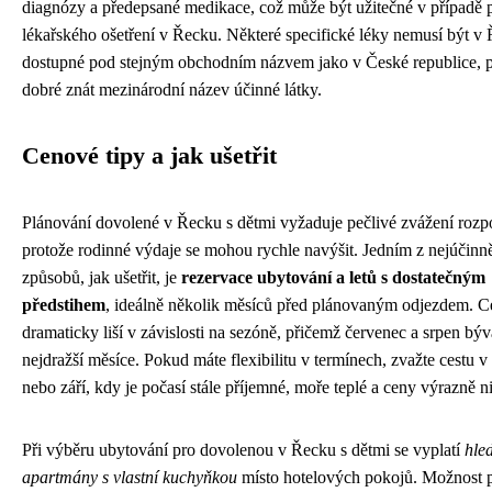
diagnózy a předepsané medikace, což může být užitečné v případě 
lékařského ošetření v Řecku. Některé specifické léky nemusí být v
dostupné pod stejným obchodním názvem jako v České republice, p
dobré znát mezinárodní název účinné látky.
Cenové tipy a jak ušetřit
Plánování dovolené v Řecku s dětmi vyžaduje pečlivé zvážení rozp
protože rodinné výdaje se mohou rychle navýšit. Jedním z nejúčinně
způsobů, jak ušetřit, je
rezervace ubytování a letů s dostatečným
předstihem
, ideálně několik měsíců před plánovaným odjezdem. C
dramaticky liší v závislosti na sezóně, přičemž červenec a srpen býv
nejdražší měsíce. Pokud máte flexibilitu v termínech, zvažte cestu v
nebo září, kdy je počasí stále příjemné, moře teplé a ceny výrazně ni
Při výběru ubytování pro dovolenou v Řecku s dětmi se vyplatí
hle
apartmány s vlastní kuchyňkou
místo hotelových pokojů. Možnost př