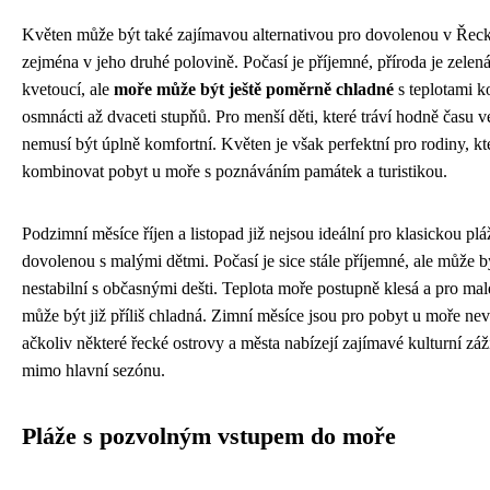
Květen může být také zajímavou alternativou pro dovolenou v Řeck
zejména v jeho druhé polovině. Počasí je příjemné, příroda je zelená
kvetoucí, ale
moře může být ještě poměrně chladné
s teplotami k
osmnácti až dvaceti stupňů. Pro menší děti, které tráví hodně času v
nemusí být úplně komfortní. Květen je však perfektní pro rodiny, kt
kombinovat pobyt u moře s poznáváním památek a turistikou.
Podzimní měsíce říjen a listopad již nejsou ideální pro klasickou pl
dovolenou s malými dětmi. Počasí je sice stále příjemné, ale může b
nestabilní s občasnými dešti. Teplota moře postupně klesá a pro mal
může být již příliš chladná. Zimní měsíce jsou pro pobyt u moře ne
ačkoliv některé řecké ostrovy a města nabízejí zajímavé kulturní záži
mimo hlavní sezónu.
Pláže s pozvolným vstupem do moře