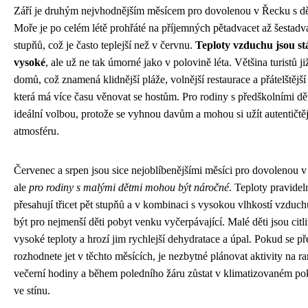
Září je druhým nejvhodnějším měsícem pro dovolenou v Řecku s dě
Moře je po celém létě prohřáté na příjemných pětadvacet až šestadv
stupňů, což je často teplejší než v červnu.
Teploty vzduchu jsou st
vysoké
, ale už ne tak úmorné jako v polovině léta. Většina turistů ji
domů, což znamená klidnější pláže, volnější restaurace a přátelštější
která má více času věnovat se hostům. Pro rodiny s předškolními dět
ideální volbou, protože se vyhnou davům a mohou si užít autentičtě
atmosféru.
Červenec a srpen jsou sice nejoblíbenějšími měsíci pro dovolenou 
ale
pro rodiny s malými dětmi mohou být náročné
. Teploty pravidel
přesahují třicet pět stupňů a v kombinaci s vysokou vlhkostí vzduc
být pro nejmenší děti pobyt venku vyčerpávající. Malé děti jsou citli
vysoké teploty a hrozí jim rychlejší dehydratace a úpal. Pokud se př
rozhodnete jet v těchto měsících, je nezbytné plánovat aktivity na ra
večerní hodiny a během poledního žáru zůstat v klimatizovaném po
ve stínu.