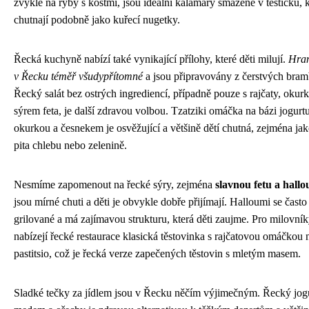
zvyklé na ryby s kostmi, jsou ideální kalamáry smažené v těstíčku, k
chutnají podobně jako kuřecí nugetky.
Řecká kuchyně nabízí také vynikající přílohy, které děti milují.
Hran
v Řecku téměř všudypřítomné
a jsou připravovány z čerstvých bram
Řecký salát bez ostrých ingrediencí, případně pouze s rajčaty, okur
sýrem feta, je další zdravou volbou. Tzatziki omáčka na bázi jogurtu
okurkou a česnekem je osvěžující a většině dětí chutná, zejména jak
pita chlebu nebo zelenině.
Nesmíme zapomenout na řecké sýry, zejména
slavnou fetu a hall
jsou mírné chuti a děti je obvykle dobře přijímají. Halloumi se čast
grilované a má zajímavou strukturu, která děti zaujme. Pro milovník
nabízejí řecké restaurace klasická těstovinka s rajčatovou omáčkou
pastitsio, což je řecká verze zapečených těstovin s mletým masem.
Sladké tečky za jídlem jsou v Řecku něčím výjimečným. Řecký jogu