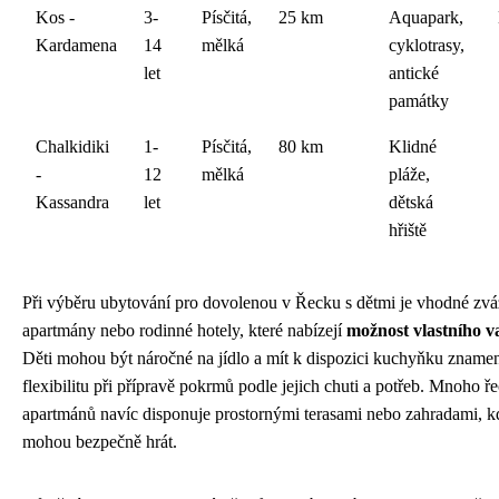
Kos -
3-
Písčitá,
25 km
Aquapark,
Kardamena
14
mělká
cyklotrasy,
let
antické
památky
Chalkidiki
1-
Písčitá,
80 km
Klidné
-
12
mělká
pláže,
Kassandra
let
dětská
hřiště
Při výběru ubytování pro dovolenou v Řecku s dětmi je vhodné zvá
apartmány nebo rodinné hotely, které nabízejí
možnost vlastního v
Děti mohou být náročné na jídlo a mít k dispozici kuchyňku zname
flexibilitu při přípravě pokrmů podle jejich chuti a potřeb. Mnoho ř
apartmánů navíc disponuje prostornými terasami nebo zahradami, kd
mohou bezpečně hrát.