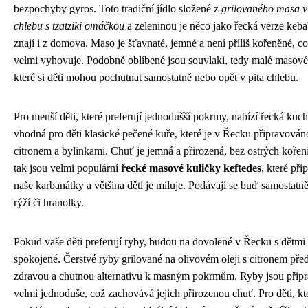
bezpochyby gyros. Toto tradiční jídlo složené z
grilovaného masa v
chlebu s tzatziki omáčkou
a zeleninou je něco jako řecká verze keba
znají i z domova. Maso je šťavnaté, jemné a není příliš kořeněné, c
velmi vyhovuje. Podobně oblíbené jsou souvlaki, tedy malé masové
které si děti mohou pochutnat samostatně nebo opět v pita chlebu.
Pro menší děti, které preferují jednodušší pokrmy, nabízí řecká kuc
vhodná pro děti klasické pečené kuře, které je v Řecku připravován
citronem a bylinkami. Chuť je jemná a přirozená, bez ostrých koření
tak jsou velmi populární
řecké masové kuličky keftedes
, které při
naše karbanátky a většina dětí je miluje. Podávají se buď samostatně
rýží či hranolky.
Pokud vaše děti preferují ryby, budou na dovolené v Řecku s dětmi 
spokojené. Čerstvé ryby grilované na olivovém oleji s citronem před
zdravou a chutnou alternativu k masným pokrmům. Ryby jsou přip
velmi jednoduše, což zachovává jejich přirozenou chuť. Pro děti, kt