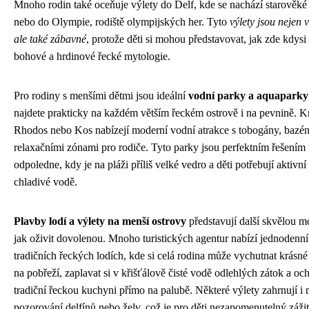
Mnoho rodin také oceňuje výlety do Delf, kde se nachází starověké 
nebo do Olympie, rodiště olympijských her. Tyto
výlety jsou nejen 
ale také zábavné
, protože děti si mohou představovat, jak zde kdysi 
bohové a hrdinové řecké mytologie.
Pro rodiny s menšími dětmi jsou ideální
vodní parky a aquaparky
najdete prakticky na každém větším řeckém ostrově i na pevnině. Kr
Rhodos nebo Kos nabízejí moderní vodní atrakce s tobogány, bazén
relaxačními zónami pro rodiče. Tyto parky jsou perfektním řešením
odpoledne, kdy je na pláži příliš velké vedro a děti potřebují aktivn
chladivé vodě.
Plavby lodí a výlety na menší ostrovy
představují další skvělou m
jak oživit dovolenou. Mnoho turistických agentur nabízí jednodenní
tradičních řeckých lodích, kde si celá rodina může vychutnat krásn
na pobřeží, zaplavat si v křišťálově čisté vodě odlehlých zátok a oc
tradiční řeckou kuchyni přímo na palubě. Některé výlety zahrnují i
pozorování delfínů nebo želv, což je pro děti nezapomenutelný zážit