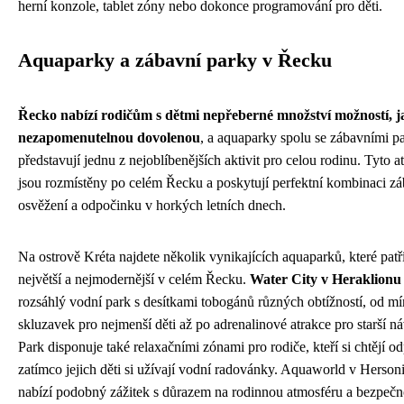
herní konzole, tablet zóny nebo dokonce programování pro děti.
Aquaparky a zábavní parky v Řecku
Řecko nabízí rodičům s dětmi nepřeberné množství možností, ja
nezapomenutelnou dovolenou
, a aquaparky spolu se zábavními p
představují jednu z nejoblíbenějších aktivit pro celou rodinu. Tyto a
jsou rozmístěny po celém Řecku a poskytují perfektní kombinaci zá
osvěžení a odpočinku v horkých letních dnech.
Na ostrově Kréta najdete několik vynikajících aquaparků, které patř
největší a nejmodernější v celém Řecku.
Water City v Heraklionu
rozsáhlý vodní park s desítkami tobogánů různých obtížností, od m
skluzavek pro nejmenší děti až po adrenalinové atrakce pro starší n
Park disponuje také relaxačními zónami pro rodiče, kteří si chtějí o
zatímco jejich děti si užívají vodní radovánky. Aquaworld v Herson
nabízí podobný zážitek s důrazem na rodinnou atmosféru a bezpečn