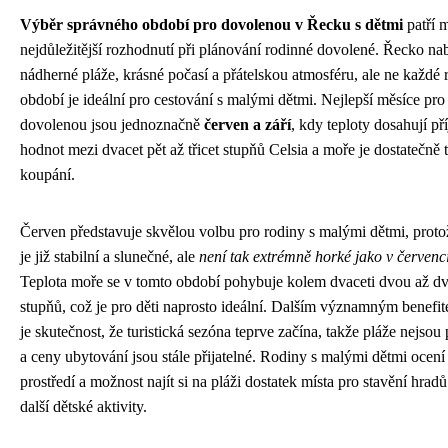
Výběr správného období pro dovolenou v Řecku s dětmi
patří 
nejdůležitější rozhodnutí při plánování rodinné dovolené. Řecko nab
nádherné pláže, krásné počasí a přátelskou atmosféru, ale ne každé 
období je ideální pro cestování s malými dětmi. Nejlepší měsíce pr
dovolenou jsou jednoznačně
červen a září
, kdy teploty dosahují p
hodnot mezi dvacet pět až třicet stupňů Celsia a moře je dostatečně 
koupání.
Červen představuje skvělou volbu pro rodiny s malými dětmi, proto
je již stabilní a slunečné, ale
není tak extrémně horké jako v červenc
Teplota moře se v tomto období pohybuje kolem dvaceti dvou až dva
stupňů, což je pro děti naprosto ideální. Dalším významným benefi
je skutečnost, že turistická sezóna teprve začína, takže pláže nejsou
a ceny ubytování jsou stále přijatelné. Rodiny s malými dětmi ocení 
prostředí a možnost najít si na pláži dostatek místa pro stavění hradů
další dětské aktivity.