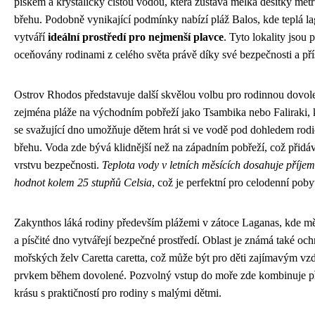
pískem a krystalicky čistou vodou, která zůstává mělká desítky met
břehu. Podobně vynikající podmínky nabízí pláž Balos, kde teplá l
vytváří
ideální prostředí pro nejmenší plavce
. Tyto lokality jsou 
oceňovány rodinami z celého světa právě díky své bezpečnosti a pří
Ostrov Rhodos představuje další skvělou volbu pro rodinnou dovol
zejména pláže na východním pobřeží jako Tsambika nebo Faliraki,
se svažující dno umožňuje dětem hrát si ve vodě pod dohledem rodi
břehu. Voda zde bývá klidnější než na západním pobřeží, což přidáv
vrstvu bezpečnosti.
Teplota vody v letních měsících dosahuje příje
hodnot kolem 25 stupňů Celsia
, což je perfektní pro celodenní pobyt
Zakynthos láká rodiny především plážemi v zátoce Laganas, kde m
a písčité dno vytvářejí bezpečné prostředí. Oblast je známá také oc
mořských želv Caretta caretta, což může být pro děti zajímavým vz
prvkem během dovolené. Pozvolný vstup do moře zde kombinuje př
krásu s praktičností pro rodiny s malými dětmi.