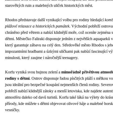
starověkých ruin a malebných uliček historických měst.
Rhodos představuje další vynikající volbu pro rodiny hledající
komb
plážové relaxace a historických památek
. Východní pobřeží ostrova
chráněno před větrem a nabízí klidnější moře, což oceníte zejména 
dětmi. Městečko Faliraki disponuje jedním z největších aquaparků 
který garantuje zábavu na celý den. Středověké město Rhodos s jeh
impozantními hradbami a úzkými uličkami pak nabízí fascinující vý
minulosti, který zaujme i náročnější teenagery.
Korfu vyniká svou bujnou zelení a
mimořádně přívětivou atmosf
rodiny s dětmi
. Ostrov disponuje řadou písčitých pláží s mělkou vo
jsou ideální pro bezpečné koupání nejmenších členů rodiny. Sever
pobřeží nabízí klidnější zátoky a menší letoviska, kde najdete autenti
atmosféru daleko od davů turistů. Korfu také láká na výlety do krás
přírody, kde můžete s dětmi objevovat olivové háje a malebné hors
vesničky.