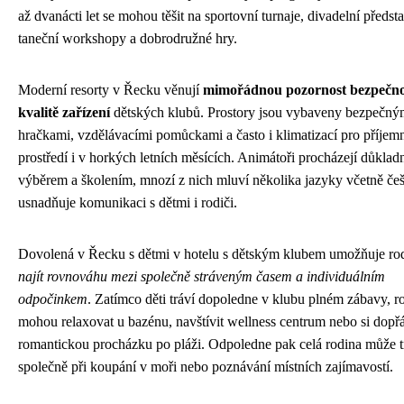
až dvanácti let se mohou těšit na sportovní turnaje, divadelní předst
taneční workshopy a dobrodružné hry.
Moderní resorty v Řecku věnují
mimořádnou pozornost bezpečno
kvalitě zařízení
dětských klubů. Prostory jsou vybaveny bezpečný
hračkami, vzdělávacími pomůckami a často i klimatizací pro příjem
prostředí i v horkých letních měsících. Animátoři procházejí důkla
výběrem a školením, mnozí z nich mluví několika jazyky včetně češ
usnadňuje komunikaci s dětmi i rodiči.
Dovolená v Řecku s dětmi v hotelu s dětským klubem umožňuje r
najít rovnováhu mezi společně stráveným časem a individuálním
odpočinkem
. Zatímco děti tráví dopoledne v klubu plném zábavy, r
mohou relaxovat u bazénu, navštívit wellness centrum nebo si dopřá
romantickou procházku po pláži. Odpoledne pak celá rodina může t
společně při koupání v moři nebo poznávání místních zajímavostí.