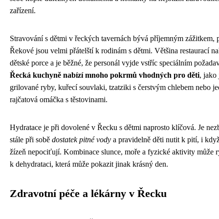
zařízení.
Stravování s dětmi v řeckých tavernách bývá příjemným zážitkem, 
Řekové jsou velmi přátelští k rodinám s dětmi. Většina restaurací na
dětské porce a je běžné, že personál vyjde vstříc speciálním požad
Řecká kuchyně nabízí mnoho pokrmů vhodných pro děti
, jako
grilované ryby, kuřecí souvlaki, tzatziki s čerstvým chlebem nebo 
rajčatová omáčka s těstovinami.
Hydratace je při dovolené v Řecku s dětmi naprosto klíčová. Je nez
stále při sobě
dostatek pitné vody
a pravidelně děti nutit k pití, i kd
žízeň nepociťují. Kombinace slunce, moře a fyzické aktivity může r
k dehydrataci, která může pokazit jinak krásný den.
Zdravotní péče a lékárny v Řecku