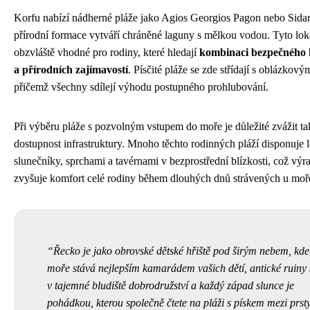
Korfu nabízí nádherné pláže jako Agios Georgios Pagon nebo Sidar
přírodní formace vytváří chráněné laguny s mělkou vodou. Tyto loka
obzvláště vhodné pro rodiny, které hledají
kombinaci bezpečného
a přírodních zajímavostí
. Písčité pláže se zde střídají s oblázkový
přičemž všechny sdílejí výhodu postupného prohlubování.
Při výběru pláže s pozvolným vstupem do moře je důležité zvážit ta
dostupnost infrastruktury. Mnoho těchto rodinných pláží disponuje l
slunečníky, sprchami a tavérnami v bezprostřední blízkosti, což výr
zvyšuje komfort celé rodiny během dlouhých dnů strávených u moř
Řecko je jako obrovské dětské hřiště pod širým nebem, kde
moře stává nejlepším kamarádem vašich dětí, antické ruiny
v tajemné bludiště dobrodružství a každý západ slunce je
pohádkou, kterou společně čtete na pláži s pískem mezi prst