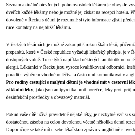
Seznam aktuálně otevřených pohotovostních lékáren je obvykle vy
dveřích každé lékárny nebo je možné jej získat na recepci hotelu. Př
dovolené v Řecku s dětmi je rozumné si tyto informace zjistit přede
ruce kontakty na nejbližší lékárnu.
V řeckých lékárnách je možné zakoupit širokou škálu léků, přiče
preparátů, které v České republice vyžadují lékařský předpis, je v 
dostupných volně. To se týká například některých antibiotik nebo lé
alergii. Lékárníci v Řecku jsou vysoce kvalifikovaní odborníci, kte
poradit s výběrem vhodného léčiva a často umí komunikovat v angli
Pro rodiny cestující s malými dětmi je vhodné mít v cestovní lé
základní léky
, jako jsou antipyretika proti horečce, léky proti průjm
dezinfekční prostředky a obvazový materiál.
Pokud vaše dítě užívá pravidelně nějaké léky, je nezbytné vzít si s 
dostatečnou zásobu na celou dovolenou včetně několika denní rezer
Doporučuje se také mít u sebe lékařskou zprávu v angličtině s uve