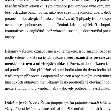
každém větším letovisku. Tyto ordinace jsou obvykle vybaveny pro 
běžných zdravotních potíží, jako jsou střevní nevolnosti, úpaly, dro
poranění nebo alergické reakce. Pro závažnější případy jsou k dispo
nemocnice s pohotovostními odděleními, kde pracují lékaři schopní
komunikovat v angličtině, což výrazně usnadňuje dorozumění pro z
turisty.
Lékárny v Řecku, označované jako farmakeio, jsou snadno rozpozn
podle zeleného kříže na jejich výloze a
jsou rozmístěny po celé ze
menších ostrovů a odlehlejších oblastí
. Provozní doba lékáren je 
od pondělí do pátku přibližně od osmi hodin ráno do dvou hodin o
v některých případech s odpolední pauzou a opětovným otevřením 
turistických oblastech mají lékárny často prodloužené otevírací hodi
některé fungují i o víkendech, aby vyhověly potřebám návštěvníků.
Důležité je vědět, že
v Řecku funguje systém pohotovostních lékáre
vždy některá lékárna v dané oblasti slouží v nočních hodinách a o 