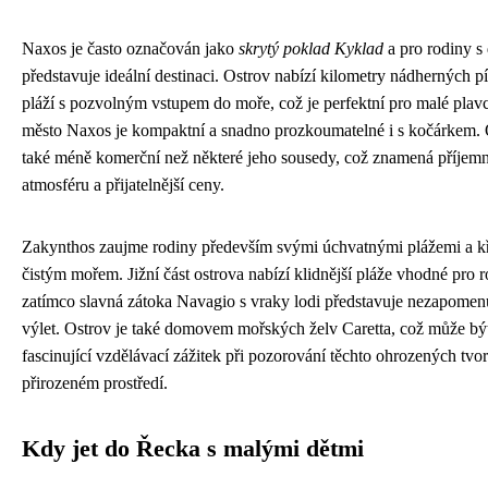
Naxos je často označován jako
skrytý poklad Kyklad
a pro rodiny s
představuje ideální destinaci. Ostrov nabízí kilometry nádherných pí
pláží s pozvolným vstupem do moře, což je perfektní pro malé plav
město Naxos je kompaktní a snadno prozkoumatelné i s kočárkem. 
také méně komerční než některé jeho sousedy, což znamená příjemn
atmosféru a přijatelnější ceny.
Zakynthos zaujme rodiny především svými úchvatnými plážemi a kř
čistým mořem. Jižní část ostrova nabízí klidnější pláže vhodné pro r
zatímco slavná zátoka Navagio s vraky lodi představuje nezapomen
výlet. Ostrov je také domovem mořských želv Caretta, což může být
fascinující vzdělávací zážitek při pozorování těchto ohrozených tvor
přirozeném prostředí.
Kdy jet do Řecka s malými dětmi