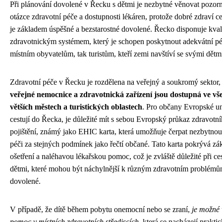
Při plánování dovolené v Řecku s dětmi je nezbytné věnovat pozor
otázce zdravotní péče a dostupnosti lékáren, protože dobré zdraví c
je základem úspěšné a bezstarostné dovolené. Řecko disponuje kval
zdravotnickým systémem, který je schopen poskytnout adekvátní pé
místním obyvatelům, tak turistům, kteří zemi navštíví se svými dětm
Zdravotní péče v Řecku je rozdělena na veřejný a soukromý sektor,
veřejné nemocnice a zdravotnická zařízení jsou dostupná ve vš
větších městech a turistických oblastech
. Pro občany Evropské uni
cestují do Řecka, je důležité mít s sebou Evropský průkaz zdravotn
pojištění, známý jako EHIC karta, která umožňuje čerpat nezbytnou
péči za stejných podmínek jako řečtí občané. Tato karta pokrývá zá
ošetření a naléhavou lékařskou pomoc, což je zvláště důležité při ce
dětmi, které mohou být náchylnější k různým zdravotním problém
dovolené.
V případě, že dítě během pobytu onemocní nebo se zraní,
je možné 
pomoc v místních zdravotních střediscích
, která se nacházejí prakti