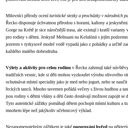
Milovníci přírody ocení
turistické stezky a procházky v národních p
Řecko disponuje úchvatnou přírodou s horami, kaňony a jeskyněmi
Gorge na Krétě je sice náročnější trasa, ale existují i kratší varianty
pro rodiny s dětmi. Jeskyně Melissani na Kefalónii s jejím podzem
jezerem v tyrkysově modré vodě vypadá jako z pohádky a určitě z
každého malého dobrodruha.
Výlety a aktivity pro celou rodinu
v Řecku zahrnují také návštěv
tradičních vesnic, kde si děti mohou vyzkoušet výrobu olivového ol
ochutnávat místní speciality jako je med nebo jogurt, nebo se naučit
řeckých tanců. Mnoho tavernen pořádá večery s živou hudbou a ta
jsou rodiny s dětmi vítány a děti často dostávají možnost zapojit se 
Tyto autentické zážitky pomáhají dětem pochopit místní kulturu a tr
mnohem lépe než jakýkoliv učebnicový výklad.
Nezapomenutelným zážitkem je také
pozorování hvězd
na některý