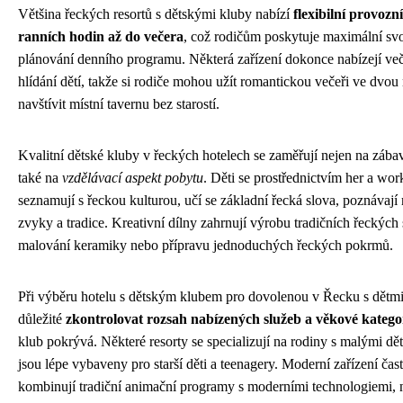
Většina řeckých resortů s dětskými kluby nabízí
flexibilní provozn
ranních hodin až do večera
, což rodičům poskytuje maximální sv
plánování denního programu. Některá zařízení dokonce nabízejí več
hlídání dětí, takže si rodiče mohou užít romantickou večeři ve dvou
navštívit místní tavernu bez starostí.
Kvalitní dětské kluby v řeckých hotelech se zaměřují nejen na zábav
také na
vzdělávací aspekt pobytu
. Děti se prostřednictvím her a wo
seznamují s řeckou kulturou, učí se základní řecká slova, poznávají 
zvyky a tradice. Kreativní dílny zahrnují výrobu tradičních řeckých
malování keramiky nebo přípravu jednoduchých řeckých pokrmů.
Při výběru hotelu s dětským klubem pro dovolenou v Řecku s dětmi
důležité
zkontrolovat rozsah nabízených služeb a věkové katego
klub pokrývá. Některé resorty se specializují na rodiny s malými dět
jsou lépe vybaveny pro starší děti a teenagery. Moderní zařízení čas
kombinují tradiční animační programy s moderními technologiemi, n