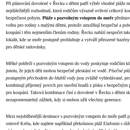
Při plánování dovolené v Řecku s dětmi patří výběr vhodné pláže m
nejdůležitější rozhodnutí, která rodičům výrazně ovlivní celkový ko
bezpečnost pobytu.
Pláže s pozvolným vstupem do moře
představu
volbu pro rodiny s malými dětmi, protože umožňují bezpečné a poh
koupání i těm nejmenším členům rodiny. Řecko nabízí nespočet ta
lokalit, kde se moře postupně prohlubuje a vytváří přirozené bazén
pro dětské radovánky.
Mělké pobřeží s pozvolným vstupem do vody poskytuje rodičům kl
jistotu, že jejich děti mohou bezpečně pleskání ve vodě.
Písečné plá
postupným přechodem do hlubší vody
jsou zvláště vyhledávané, pr
kombinují příjemný povrch pro stavění hradů z písku s bezpečným 
pro koupání. Taková kombinace činí z dovolené v Řecku s dětmi s
nezapomenutelný zážitek, kdy si mohou užít všechny generace.
Mezi nejoblíbenější destinace s pozvolným vstupem do moře patří p
ostrově Kréta, kde najdete například překrásnou pláž Elafonisi s r