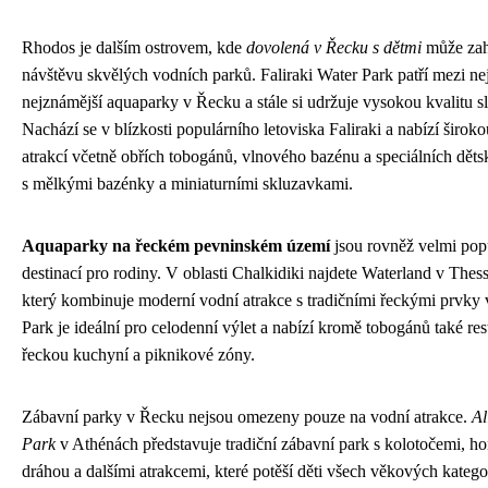
Rhodos je dalším ostrovem, kde
dovolená v Řecku s dětmi
může zah
návštěvu skvělých vodních parků. Faliraki Water Park patří mezi nej
nejznámější aquaparky v Řecku a stále si udržuje vysokou kvalitu s
Nachází se v blízkosti populárního letoviska Faliraki a nabízí široko
atrakcí včetně obřích tobogánů, vlnového bazénu a speciálních dět
s mělkými bazénky a miniaturními skluzavkami.
Aquaparky na řeckém pevninském území
jsou rovněž velmi pop
destinací pro rodiny. V oblasti Chalkidiki najdete Waterland v Thess
který kombinuje moderní vodní atrakce s tradičními řeckými prvky 
Park je ideální pro celodenní výlet a nabízí kromě tobogánů také res
řeckou kuchyní a piknikové zóny.
Zábavní parky v Řecku nejsou omezeny pouze na vodní atrakce.
Al
Park
v Athénách představuje tradiční zábavní park s kolotočemi, h
dráhou a dalšími atrakcemi, které potěší děti všech věkových katego