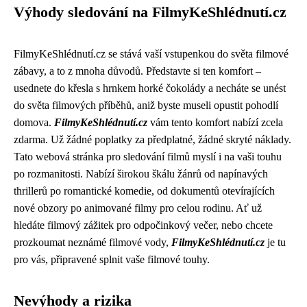
Výhody sledování na FilmyKeShlédnutí.cz
FilmyKeShlédnutí.cz se stává vaší vstupenkou do světa filmové
zábavy, a to z mnoha důvodů. Představte si ten komfort –
usednete do křesla s hrnkem horké čokolády a necháte se unést
do světa filmových příběhů, aniž byste museli opustit pohodlí
domova.
FilmyKeShlédnutí.cz
vám tento komfort nabízí zcela
zdarma. Už žádné poplatky za předplatné, žádné skryté náklady.
Tato webová stránka pro sledování filmů myslí i na vaši touhu
po rozmanitosti. Nabízí širokou škálu žánrů od napínavých
thrillerů po romantické komedie, od dokumentů otevírajících
nové obzory po animované filmy pro celou rodinu. Ať už
hledáte filmový zážitek pro odpočinkový večer, nebo chcete
prozkoumat neznámé filmové vody,
FilmyKeShlédnutí.cz
je tu
pro vás, připravené splnit vaše filmové touhy.
Nevýhody a rizika