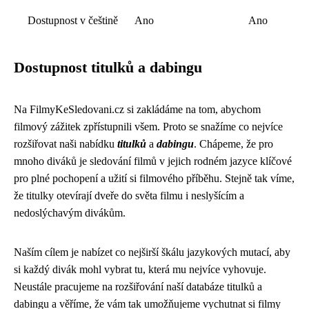
Dostupnost v češtině
Ano
Ano
Dostupnost titulků a dabingu
Na FilmyKeSledovani.cz si zakládáme na tom, abychom
filmový zážitek zpřístupnili všem. Proto se snažíme co nejvíce
rozšiřovat naši nabídku
titulků
a
dabingu
. Chápeme, že pro
mnoho diváků je sledování filmů v jejich rodném jazyce klíčové
pro plné pochopení a užití si filmového příběhu. Stejně tak víme,
že titulky otevírají dveře do světa filmu i neslyšícím a
nedoslýchavým divákům.
Naším cílem je nabízet co nejširší škálu jazykových mutací, aby
si každý divák mohl vybrat tu, která mu nejvíce vyhovuje.
Neustále pracujeme na rozšiřování naší databáze titulků a
dabingu a věříme, že vám tak umožňujeme vychutnat si filmy