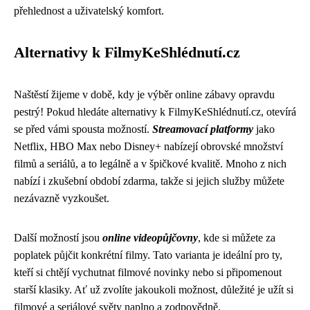
přehlednost a uživatelský komfort.
Alternativy k FilmyKeShlédnutí.cz
Naštěstí žijeme v době, kdy je výběr online zábavy opravdu
pestrý! Pokud hledáte alternativy k FilmyKeShlédnutí.cz, otevírá
se před vámi spousta možností.
Streamovací platformy
jako
Netflix, HBO Max nebo Disney+ nabízejí obrovské množství
filmů a seriálů, a to legálně a v špičkové kvalitě. Mnoho z nich
nabízí i zkušební období zdarma, takže si jejich služby můžete
nezávazně vyzkoušet.
Další možností jsou
online videopůjčovny
, kde si můžete za
poplatek půjčit konkrétní filmy. Tato varianta je ideální pro ty,
kteří si chtějí vychutnat filmové novinky nebo si připomenout
starší klasiky. Ať už zvolíte jakoukoli možnost, důležité je užít si
filmové a seriálové světy naplno a zodpovědně.