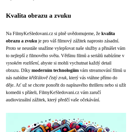
Kvalita obrazu a zvuku
Na FilmyKeSledovani.cz si plně uvědomujeme, že
kvalita
obrazu a zvuku
je pro váš filmový zážitek naprosto zásadní.
Proto se neustále snažíme vylepšovat naše služby a přinášet vám
to nejlepší z filmového světa. Většinu filmů a seriálů nabízíme v
vysokém rozlišení
, abyste si mohli vychutnat každý detail
obrazu. Díky
moderním technologiím
vám streamování filmů u
nás nabídne
křišťálově čistý zvuk
, který vás vtáhne přímo do
děje. Ať už se chcete ponořit do napínavého thrilleru nebo si užít
komedii s přáteli, FilmyKeSledovani.cz vám zaručí
audiovizuální zážitek, který předčí vaše očekávání.