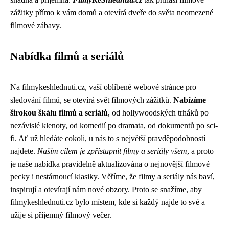
zážitky přímo k vám domů a otevírá dveře do světa neomezené
filmové zábavy.
Nabídka filmů a seriálů
Na filmykeshlednuti.cz, vaší oblíbené webové stránce pro
sledování filmů, se otevírá svět filmových zážitků.
Nabízíme
širokou škálu filmů a seriálů
, od hollywoodských trháků po
nezávislé klenoty, od komedií po dramata, od dokumentů po sci-
fi. Ať už hledáte cokoli, u nás to s největší pravděpodobností
najdete.
Naším cílem je zpřístupnit filmy a seriály všem
, a proto
je naše nabídka pravidelně aktualizována o nejnovější filmové
pecky i nestárnoucí klasiky. Věříme, že filmy a seriály nás baví,
inspirují a otevírají nám nové obzory. Proto se snažíme, aby
filmykeshlednuti.cz bylo místem, kde si každý najde to své a
užije si příjemný filmový večer.