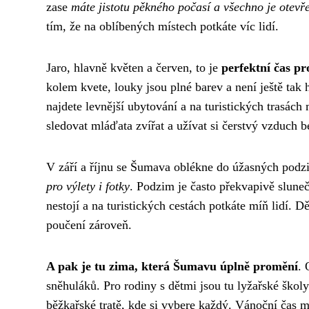
zase
máte jistotu pěkného počasí a všechno je otevře
tím, že na oblíbených místech potkáte víc lidí.
Jaro, hlavně květen a červen, to je
perfektní čas pr
kolem kvete, louky jsou plné barev a není ještě tak 
najdete levnější ubytování a na turistických trasách
sledovat mláďata zvířat a užívat si čerstvý vzduch be
V září a říjnu se Šumava oblékne do úžasných podz
pro výlety i fotky
. Podzim je často překvapivě sluneč
nestojí a na turistických cestách potkáte míň lidí. Dě
poučení zároveň.
A pak je tu zima, která Šumavu úplně promění
. 
sněhuláků. Pro rodiny s dětmi jsou tu lyžařské školy
běžkařské tratě, kde si vybere každý. Vánoční čas má