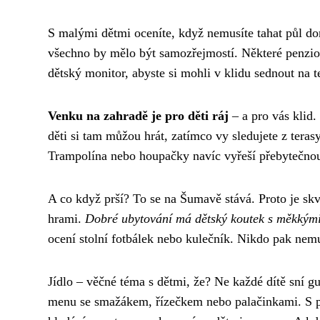
S malými dětmi oceníte, když nemusíte tahat půl domá
všechno by mělo být samozřejmostí. Některé penzio
dětský monitor, abyste si mohli v klidu sednout na t
Venku na zahradě je pro děti ráj
– a pro vás klid.
děti si tam můžou hrát, zatímco vy sledujete z teras
Trampolína nebo houpačky navíc vyřeší přebytečnou 
A co když prší? To se na Šumavě stává. Proto je s
hrami.
Dobré ubytování má dětský koutek s měkkými
ocení stolní fotbálek nebo kulečník. Nikdo pak nemu
Jídlo – věčné téma s dětmi, že? Ne každé dítě sní gu
menu se smažákem, řízečkem nebo palačinkami. S polo