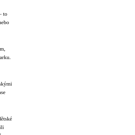
– to
nebo
ěm,
arku.
nskými
ase
dětské
li