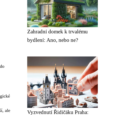
Zahradní domek k trvalému
bydlení: Ano, nebo ne?
 do
ogické
í, ale
Vyzvednutí Řidičáku Praha: