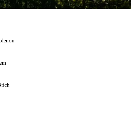
volenou
tem
štích