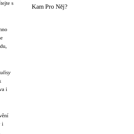
tejte s
Kam Pro Něj?
hno
že
odu,
ulisy
k
va i
vění
 i
,