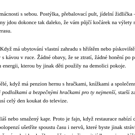
cnosti s sebou. Postýlka, přebalovací pult, jídelní židlička 
ny jdou dokonce tak daleko, že vám půjčí kočárek na výlety 
erasu.
 Když má ubytování vlastní zahradu s hřištěm nebo pískovišt
y s kávou v ruce. Žádné obavy, že se ztratí, žádné honění po p
energii, kterou by jinak děti použily na demolici pokoje.
kvělé, když má penzion hernu s hračkami, knížkami a společe
 podložkami a bezpečnými hračkami pro ty nejmenší
, starší z
sí celý den koukat do televize.
láš nebo smažený kapr. Proto je fajn, když restaurace nabízí 
penzí ušetříte spoustu času i nervů, které byste jinak strávi