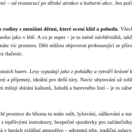
né – od restaurací po dětské atrakce a kulturní akce
. Jen počí
o rodiny s menšími dětmi, které ocení klid a pohodu
. Všec
horko jako v létě. A co je super – je tu méně návštěvníků, tak
 máte víc prostoru. Děti můžou objevovat probouzející se přír
z tlačenic.
imních barev.
Lesy vypadají jako z pohádky a vytváří krásné k
ný a příjemný, ideální pro delší túry. Navíc ubytování už toli
ti milují sbírání kaštanů, žaludů a barevného listí – je to zába
Od prosince do března tu máte sníh, lyžování, sáňkování a sta
 s trpělivými instruktory, bezpečné sjezdovky pro začátečníky
 v horách zvláštní atmosféru – adventní trhy, tradiční oslavy