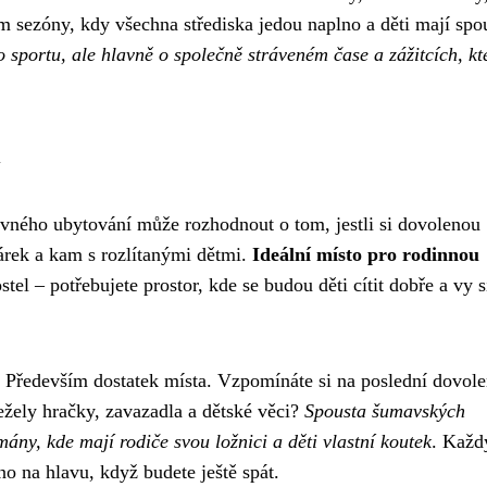
 sezóny, kdy všechna střediska jedou naplno a děti mají spo
 sportu, ale hlavně o společně stráveném čase a zážitcích, kt
i
ávného ubytování může rozhodnout o tom, jestli si dovolenou
očárek a kam s rozlítanými dětmi.
Ideální místo pro rodinnou
tel – potřebujete prostor, kde se budou děti cítit dobře a vy s
 Především dostatek místa. Vzpomínáte si na poslední dovol
ežely hračky, zavazadla a dětské věci?
Spousta šumavských
mány, kde mají rodiče svou ložnici a děti vlastní koutek
. Každ
o na hlavu, když budete ještě spát.