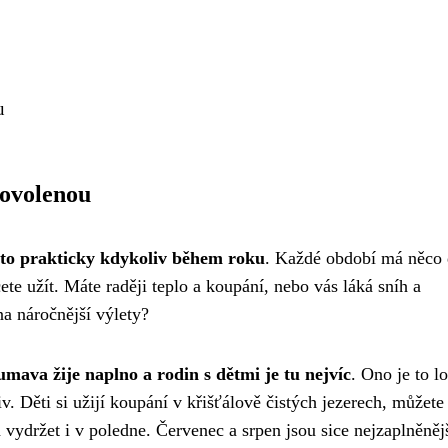
u
dovolenou
 to prakticky kdykoliv během roku
. Každé období má něco
ete užít. Máte raději teplo a koupání, nebo vás láká sníh a
na náročnější výlety?
umava žije naplno a rodin s dětmi je tu nejvíc
. Ono je to l
v. Děti si užijí koupání v křišťálově čistých jezerech, můžete
á vydržet i v poledne. Červenec a srpen jsou sice nejzaplněnějš