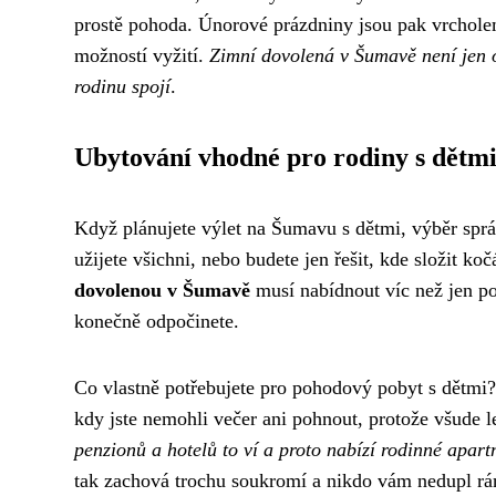
prostě pohoda. Únorové prázdniny jsou pak vrcholem
možností vyžití.
Zimní dovolená v Šumavě není jen o
rodinu spojí
.
Ubytování vhodné pro rodiny s dětm
Když plánujete výlet na Šumavu s dětmi, výběr spr
užijete všichni, nebo budete jen řešit, kde složit k
dovolenou v Šumavě
musí nabídnout víc než jen pos
konečně odpočinete.
Co vlastně potřebujete pro pohodový pobyt s dětmi?
kdy jste nemohli večer ani pohnout, protože všude l
penzionů a hotelů to ví a proto nabízí rodinné apart
tak zachová trochu soukromí a nikdo vám nedupl rán