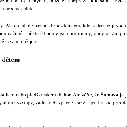
ž má pokoj kuchyňku, můžete si připravit jídlo sami – zvláš
ě náročný jedlík.
. Ale co takhle bazén s brouzdalištěm, kde si děti užijí vodu
romyšlené – některé hodiny jsou pro rodiny, jindy je klid pro
tě si saunu užijete.
m dětem
tolátkem nebo předškolákem do hor. Ale věřte, že
Šumava je 
ysilující výstupy, žádné nebezpečné srázy – jen krásná příroda