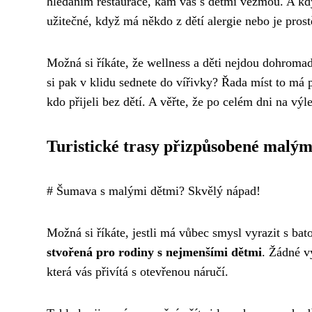
hledáním restaurace, kam vás s dětmi vezmou. A kdy
užitečné, když má někdo z dětí alergie nebo je prost
Možná si říkáte, že wellness a děti nejdou dohromady
si pak v klidu sednete do vířivky? Řada míst to má p
kdo přijeli bez dětí. A věřte, že po celém dni na výle
Turistické trasy přizpůsobené malý
# Šumava s malými dětmi? Skvělý nápad!
Možná si říkáte, jestli má vůbec smysl vyrazit s ba
stvořená pro rodiny s nejmenšími dětmi
. Žádné v
která vás přivítá s otevřenou náručí.