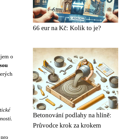
66 eur na Kč: Kolik to je?
ájem o
sou
terých
tické
Betonování podlahy na hlíně:
nosti.
Průvodce krok za krokem
 pro