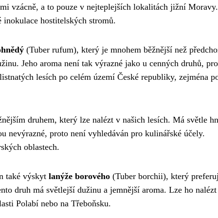
mi vzácně, a to pouze v nejteplejších lokalitách jižní Moravy
é inokulace hostitelských stromů.
ohnědý
(Tuber rufum), který je mnohem běžnější než předcho
žinu. Jeho aroma není tak výrazné jako u cenných druhů, pro
listnatých lesích po celém území České republiky, zejména p
nějším druhem, který lze nalézt v našich lesích. Má světle h
ou nevýrazné, proto není vyhledáván pro kulinářské účely.
rských oblastech.
n také výskyt
lanýže borového
(Tuber borchii), který preferu
nto druh má světlejší dužinu a jemnější aroma. Lze ho nalézt
lasti Polabí nebo na Třeboňsku.