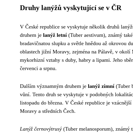
Druhy lanýžů vyskytující se v ČR
V České republice se vyskytuje několik druhů lanýž
druhem je
lanýž letní
(Tuber aestivum), známý také 
bradavičnatou slupku a světle hnědou až okrovou du
oblastech jižní Moravy, zejména na Pálavě, v okolí 
mykorhizní vztahy s duby, habry a lipami. Jeho sbě
červenci a srpnu.
Dalším významným druhem je
lanýž zimní
(Tuber b
vůní. Tento druh se vyskytuje v podobných lokalitách
listopadu do března. V České republice je vzácnější ne
Moravy a středních Čech.
Lanýž černovýtrusý
(Tuber melanosporum), známý tak