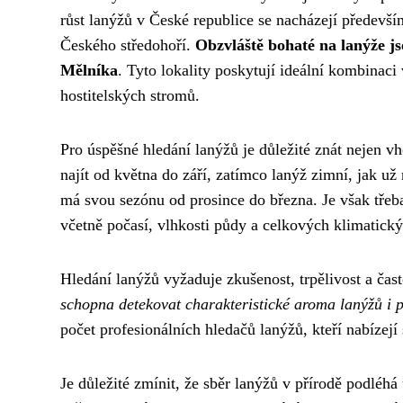
růst lanýžů v České republice se nacházejí především
Českého středohoří.
Obzvláště bohaté na lanýže js
Mělníka
. Tyto lokality poskytují ideální kombinac
hostitelských stromů.
Pro úspěšné hledání lanýžů je důležité znát nejen vh
najít od května do září, zatímco lanýž zimní, jak u
má svou sezónu od prosince do března. Je však tře
včetně počasí, vlhkosti půdy a celkových klimatic
Hledání lanýžů vyžaduje zkušenost, trpělivost a ča
schopna detekovat charakteristické aroma lanýžů i 
počet profesionálních hledačů lanýžů, kteří nabízejí
Je důležité zmínit, že sběr lanýžů v přírodě podlé