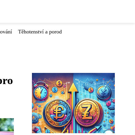
tování
Těhotenství a porod
pro