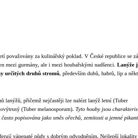
letí považovány za kulinářský poklad. V České republice se z
ejen mezi gurmány, ale i mezi houbařskými nadšenci.
Lanýže j
ny určitých druhů stromů
, především dubů, habrů, lip a něk
 lanýžů, přičemž nejčastěji lze nalézt lanýž letní (Tuber
rnovýtrusý (Tuber melanosporum).
Tyto houby jsou charakteris
e často popisována jako směs ořechů, zemitosti a jemné pikant
erují vápenaté půdy s dobrým odvodněním. Nejlepší lokality