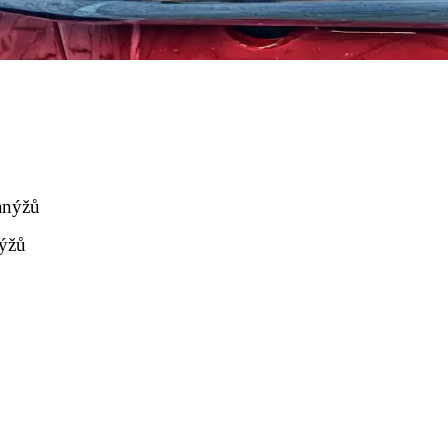
anýžů
nýžů