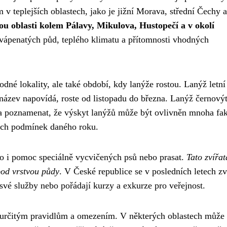
 v teplejších oblastech, jako je jižní Morava, střední Čechy a
ou oblasti kolem Pálavy, Mikulova, Hustopečí a v okolí
i vápenatých půd, teplého klimatu a přítomnosti vhodných
odné lokality, ale také období, kdy lanýže rostou. Lanýž letní
ž název napovídá, roste od listopadu do března. Lanýž černový
ba poznamenat, že výskyt lanýžů může být ovlivněn mnoha fak
kých podmínek daného roku.
sto i pomoc speciálně vycvičených psů nebo prasat.
Tato zvířat
pod vrstvou půdy
. V České republice se v posledních letech z
 své služby nebo pořádají kurzy a exkurze pro veřejnost.
há určitým pravidlům a omezením. V některých oblastech může