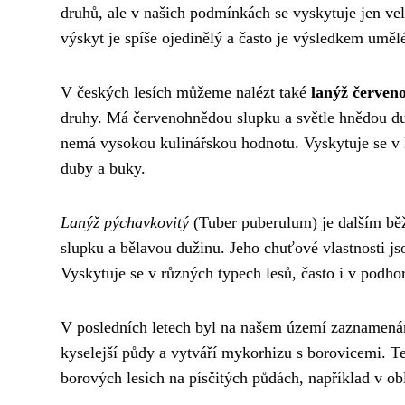
druhů, ale v našich podmínkách se vyskytuje jen vel
výskyt je spíše ojedinělý a často je výsledkem uměl
V českých lesích můžeme nalézt také
lanýž červen
druhy. Má červenohnědou slupku a světle hnědou du
nemá vysokou kulinářskou hodnotu. Vyskytuje se v 
duby a buky.
Lanýž pýchavkovitý
(Tuber puberulum) je dalším běž
slupku a bělavou dužinu. Jeho chuťové vlastnosti js
Vyskytuje se v různých typech lesů, často i v podho
V posledních letech byl na našem území zaznamená
kyselejší půdy a vytváří mykorhizu s borovicemi. Te
borových lesích na písčitých půdách, například v ob