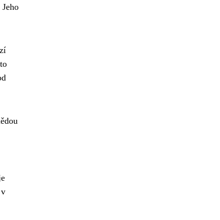
. Jeho
zí
to
od
nědou
je
 v