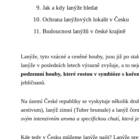
Jak a kdy lanýže hledat
Ochrana lanýžových lokalit v Česku
Budoucnost lanýžů v české krajině
Lanýže, tyto vzácné a ceněné houby, jsou již po sta
lanýže v posledních letech výrazně zvyšuje, a to n
podzemní houby, které rostou v symbióze s koře
jehličnanů.
Na území České republiky se vyskytuje několik druhů
aestivum), lanýž zimní (Tuber brumale) a lanýž če
svým intenzivním aroma a specifickou chutí, která j
Kde tedy v Česku můžeme lanýže najít? Lanýže pref