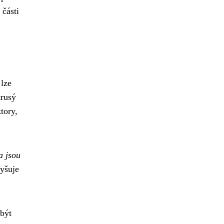
 části
 lze
trusý
tory,
a jsou
vyšuje
 být