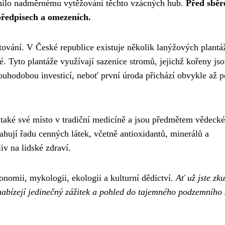
ánilo nadměrnému vytěžování těchto vzácných hub.
Před sbě
předpisech a omezeních.
stování. V České republice existuje několik lanýžových plantá
. Tyto plantáže využívají sazenice stromů, jejichž kořeny jso
ouhodobou investicí, neboť první úroda přichází obvykle až p
í také své místo v tradiční medicíně a jsou předmětem vědeck
hují řadu cenných látek, včetně antioxidantů, minerálů a
iv na lidské zdraví.
tronomii, mykologii, ekologii a kulturní dědictví.
Ať už jste zk
nabízejí jedinečný zážitek a pohled do tajemného podzemního 