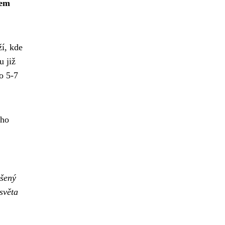
rem
ží, kde
u již
o 5-7
ého
ušený
světa