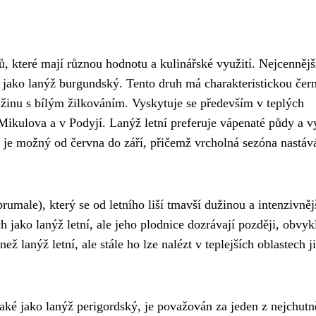
ů, které mají různou hodnotu a kulinářské využití. Nejcenněj
jako lanýž burgundský. Tento druh má charakteristickou čer
žinu s bílým žilkováním. Vyskytuje se především v teplých
Mikulova a v Podyjí. Lanýž letní preferuje vápenaté půdy a v
r je možný od června do září, přičemž vrcholná sezóna nastáv
rumale), který se od letního liší tmavší dužinou a intenzivněj
 jako lanýž letní, ale jeho plodnice dozrávají později, obvyk
ž lanýž letní, ale stále ho lze nalézt v teplejších oblastech j
é jako lanýž perigordský, je považován za jeden z nejchutn