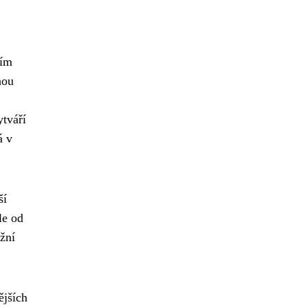
ším
nou
ytváří
á v
ší
le od
ižní
ějších