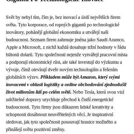
Svět by nebyl tím, čím je, bez inovací a úsilí největších firem
světa. Tyto korporace, od ropných gigantů po technologické
inovátory, pohánějí globální ekonomiku a utvářejí naši
budoucnost. Seznam firem zahrnuje jména jako Saudi Aramco,
Apple a Microsoft, z nichž každá dosahuje tržní hodnoty v řádu
bilionů dolarů. Tyto společnosti nejenže vytvářejí pracovní místa
a podporují ekonomický růst, ale také investují do výzkumu a
vývoje, čímž otevírají dveře novým technologiím a řešením
globálních výzev.
Příkladem může být Amazon, který svými
inovacemi v oblasti logistiky a online obchodování zjednodušil
život milionům lidí po celém světě.
Nebo Tesla, která svou vizí
udržitelné dopravy urychluje přechod k čistší energetické
budoucnosti. Tyto firmy jsou důkazem lidské kreativity a
schopnosti dosáhnout neuvěřitelných věcí. Je inspirativní
sledovat, jak tyto společnosti posouvají hranice možného a
přinášejí světu pozitivní změny.