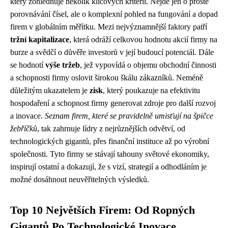
který zohledňuje několik klíčových kritérií. Nejde jen o prosté
porovnávání čísel, ale o komplexní pohled na fungování a dopad
firem v globálním měřítku. Mezi nejvýznamnější faktory patří
tržní kapitalizace
, která odráží celkovou hodnotu akcií firmy na
burze a svědčí o důvěře investorů v její budoucí potenciál. Dále
se hodnotí
výše tržeb
, jež vypovídá o objemu obchodní činnosti
a schopnosti firmy oslovit širokou škálu zákazníků. Neméně
důležitým ukazatelem je
zisk
, který poukazuje na efektivitu
hospodaření a schopnost firmy generovat zdroje pro další rozvoj
a inovace.
Seznam firem, které se pravidelně umisťují na špičce
žebříčků
, tak zahrnuje lídry z nejrůznějších odvětví, od
technologických gigantů, přes finanční instituce až po výrobní
společnosti. Tyto firmy se stávají tahouny světové ekonomiky,
inspirují ostatní a dokazují, že s vizí, strategií a odhodláním je
možné dosáhnout neuvěřitelných výsledků.
Top 10 Největších Firem: Od Ropných
Gigantů Po Technologické Inovace