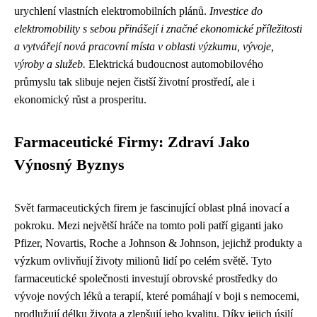
urychlení vlastních elektromobilních plánů.
Investice do
elektromobility s sebou přinášejí i značné ekonomické příležitosti
a vytvářejí nová pracovní místa v oblasti výzkumu, vývoje,
výroby a služeb.
Elektrická budoucnost automobilového
průmyslu tak slibuje nejen čistší životní prostředí, ale i
ekonomický růst a prosperitu.
Farmaceutické Firmy: Zdraví Jako
Výnosný Byznys
Svět farmaceutických firem je fascinující oblast plná inovací a
pokroku. Mezi největší hráče na tomto poli patří giganti jako
Pfizer, Novartis, Roche a Johnson & Johnson, jejichž produkty a
výzkum ovlivňují životy milionů lidí po celém světě. Tyto
farmaceutické společnosti investují obrovské prostředky do
vývoje nových léků a terapií, které pomáhají v boji s nemocemi,
prodlužují délku života a zlepšují jeho kvalitu. Díky jejich úsilí