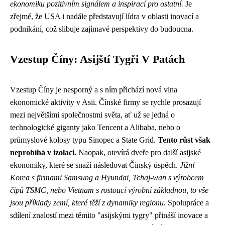
ekonomiku pozitivním signálem a inspirací pro ostatní.
Je
zřejmé, že USA i nadále představují lídra v oblasti inovací a
podnikání, což slibuje zajímavé perspektivy do budoucna.
Vzestup Číny: Asijští Tygři V Patách
Vzestup Číny je nesporný a s ním přichází nová vlna
ekonomické aktivity v Asii. Čínské firmy se rychle prosazují
mezi největšími společnostmi světa, ať už se jedná o
technologické giganty jako Tencent a Alibaba, nebo o
průmyslové kolosy typu Sinopec a State Grid.
Tento růst však
neprobíhá v izolaci.
Naopak, otevírá dveře pro další asijské
ekonomiky, které se snaží následovat Čínský úspěch.
Jižní
Korea s firmami Samsung a Hyundai, Tchaj-wan s výrobcem
čipů TSMC, nebo Vietnam s rostoucí výrobní základnou, to vše
jsou příklady zemí, které těží z dynamiky regionu.
Spolupráce a
sdílení znalostí mezi těmito "asijskými tygry" přináší inovace a