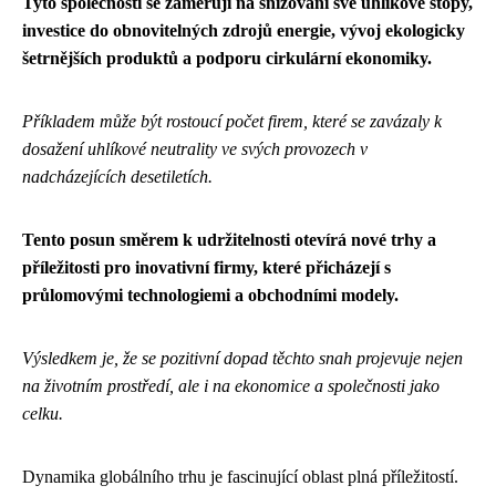
Tyto společnosti se zaměřují na snižování své uhlíkové stopy,
investice do obnovitelných zdrojů energie, vývoj ekologicky
šetrnějších produktů a podporu cirkulární ekonomiky.
Příkladem může být rostoucí počet firem, které se zavázaly k
dosažení uhlíkové neutrality ve svých provozech v
nadcházejících desetiletích.
Tento posun směrem k udržitelnosti otevírá nové trhy a
příležitosti pro inovativní firmy, které přicházejí s
průlomovými technologiemi a obchodními modely.
Výsledkem je, že se pozitivní dopad těchto snah projevuje nejen
na životním prostředí, ale i na ekonomice a společnosti jako
celku.
Dynamika globálního trhu je fascinující oblast plná příležitostí.