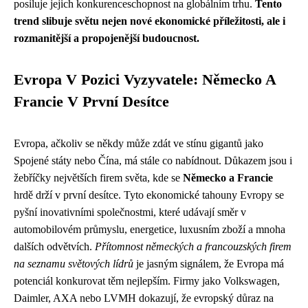
posiluje jejich konkurenceschopnost na globálním trhu.
Tento
trend slibuje světu nejen nové ekonomické příležitosti, ale i
rozmanitější a propojenější budoucnost.
Evropa V Pozici Vyzyvatele: Německo A
Francie V První Desítce
Evropa, ačkoliv se někdy může zdát ve stínu gigantů jako
Spojené státy nebo Čína, má stále co nabídnout. Důkazem jsou i
žebříčky největších firem světa, kde se
Německo a Francie
hrdě drží v první desítce. Tyto ekonomické tahouny Evropy se
pyšní inovativními společnostmi, které udávají směr v
automobilovém průmyslu, energetice, luxusním zboží a mnoha
dalších odvětvích.
Přítomnost německých a francouzských firem
na seznamu světových lídrů
je jasným signálem, že Evropa má
potenciál konkurovat těm nejlepším. Firmy jako Volkswagen,
Daimler, AXA nebo LVMH dokazují, že evropský důraz na