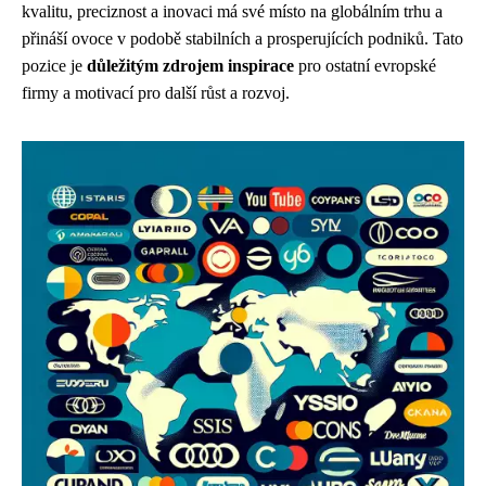
kvalitu, preciznost a inovaci má své místo na globálním trhu a
přináší ovoce v podobě stabilních a prosperujících podniků. Tato
pozice je
důležitým zdrojem inspirace
pro ostatní evropské
firmy a motivací pro další růst a rozvoj.