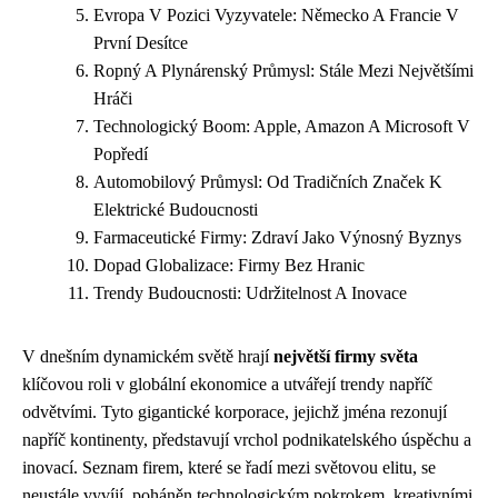
Evropa V Pozici Vyzyvatele: Německo A Francie V
První Desítce
Ropný A Plynárenský Průmysl: Stále Mezi Největšími
Hráči
Technologický Boom: Apple, Amazon A Microsoft V
Popředí
Automobilový Průmysl: Od Tradičních Značek K
Elektrické Budoucnosti
Farmaceutické Firmy: Zdraví Jako Výnosný Byznys
Dopad Globalizace: Firmy Bez Hranic
Trendy Budoucnosti: Udržitelnost A Inovace
V dnešním dynamickém světě hrají
největší firmy světa
klíčovou roli v globální ekonomice a utvářejí trendy napříč
odvětvími. Tyto gigantické korporace, jejichž jména rezonují
napříč kontinenty, představují vrchol podnikatelského úspěchu a
inovací. Seznam firem, které se řadí mezi světovou elitu, se
neustále vyvíjí, poháněn technologickým pokrokem, kreativními