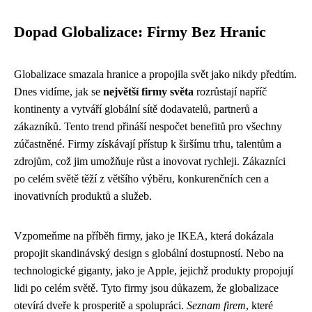
Dopad Globalizace: Firmy Bez Hranic
Globalizace smazala hranice a propojila svět jako nikdy předtím.
Dnes vidíme, jak se
největší firmy světa
rozrůstají napříč
kontinenty a vytváří globální sítě dodavatelů, partnerů a
zákazníků. Tento trend přináší nespočet benefitů pro všechny
zúčastněné. Firmy získávají přístup k širšímu trhu, talentům a
zdrojům, což jim umožňuje růst a inovovat rychleji. Zákazníci
po celém světě těží z většího výběru, konkurenčních cen a
inovativních produktů a služeb.
Vzpomeňme na příběh firmy, jako je IKEA, která dokázala
propojit skandinávský design s globální dostupností. Nebo na
technologické giganty, jako je Apple, jejichž produkty propojují
lidi po celém světě. Tyto firmy jsou důkazem, že globalizace
otevírá dveře k prosperitě a spolupráci.
Seznam firem
, které