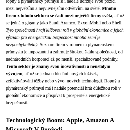
ropný a plynárenský průmysl si i nadále udržuje svou pozici
mezi největšími a nejvlivnějšími odvětvími na světě.
Mnoho
firem z tohoto sektoru se řadí mezi největší firmy světa
, ať už
se jedná o giganty jako Saudi Aramco, ExxonMobil nebo Shell.
Tyto společnosti hrají klíčovou roli v globální ekonomice a jejich
význam pro energetickou bezpečnost mnoha zemí je
nezpochybnitelný.
Seznam firem v ropném a plynárenském
průmyslu je impozantní a zahrnuje širokou škálu společností, od
nadnárodních korporací až po menší, specializované podniky.
Tento sektor je známý svou inovativností a neustálým
vývojem
, ať už se jedná o hledání nových ložisek,
zefektivňování těžby nebo vývoj nových technologií. Ropný a
plynárenský průmysl má i nadále potenciál hrát důležitou roli v
globální ekonomice a přispívat k prosperitě a energetické
bezpečnosti.
Technologický Boom: Apple, Amazon A
Microsoft V Popředí