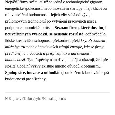
Největší firmy světa, ať už se jedná o technologické giganty,
energetické společnosti nebo inovativní startupy, hrají klíčovou
roli v utváření budoucnosti. Jejich vliv sahá od vývoje
průlomových technologií po vytváření pracovních míst a
podporu ekonomického růstu.
Seznam firem, které dosahují
neuvěřitelných výsledků, se neustále rozrůstá
, což svědčí o
lidské kreativitě a schopnosti překonávat překážky.
Příkladem
může být rozmach obnovitelných zdrojů energie, kde se firmy
předhánějí v inovacích a přispívají tak k udržitelnější
budoucnosti.
Tyto úspěchy nám dávají naději a ukazují, že i přes
složité globální výzvy existuje mnoho důvodů k optimismu.
Spolupráce, inovace a odhodlání
jsou klíčem k budování lepší
budoucnosti pro všechny.
Našli jste v článku chybu?
Kontaktujte nás