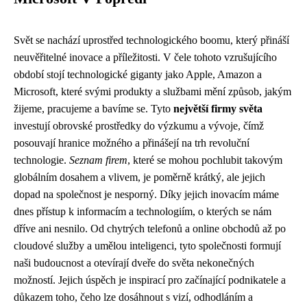
Svět se nachází uprostřed technologického boomu, který přináší
neuvěřitelné inovace a příležitosti. V čele tohoto vzrušujícího
období stojí technologické giganty jako Apple, Amazon a
Microsoft, které svými produkty a službami mění způsob, jakým
žijeme, pracujeme a bavíme se. Tyto
největší firmy světa
investují obrovské prostředky do výzkumu a vývoje, čímž
posouvají hranice možného a přinášejí na trh revoluční
technologie.
Seznam firem
, které se mohou pochlubit takovým
globálním dosahem a vlivem, je poměrně krátký, ale jejich
dopad na společnost je nesporný. Díky jejich inovacím máme
dnes přístup k informacím a technologiím, o kterých se nám
dříve ani nesnilo. Od chytrých telefonů a online obchodů až po
cloudové služby a umělou inteligenci, tyto společnosti formují
naši budoucnost a otevírají dveře do světa nekonečných
možností. Jejich úspěch je inspirací pro začínající podnikatele a
důkazem toho, čeho lze dosáhnout s vizí, odhodláním a