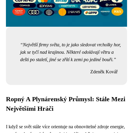
Největší firmy světa, to je jako sledovat vrcholky hor,
jak se tyčí nad krajinou. Některé odolávají větru a
dešti po staletí, jiné se zřítí k zemi po jediné bouři.
Zdeněk Kovář
Ropný A Plynárenský Průmysl: Stále Mezi
Největšími Hráči
I když se svět stále více orientuje na obnovitelné zdroje energie,