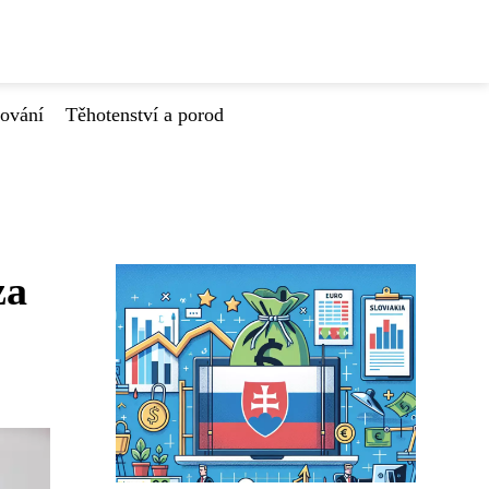
tování
Těhotenství a porod
za