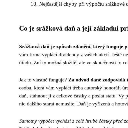
Nejčastější chyby při výpočtu srážkové 
Co je srážková daň a její základní pr
Srážková daň je způsob zdanění, který funguje p
vám firma vyplácí dividendy z vašich akcií. Ještě ne
úřadu. Zní to možná složitě, ale ve skutečnosti to c
Jak to vlastně funguje?
Za odvod daně zodpovídá t
osoba, která vám vyplácí třeba autorský honorář, úro
daň, stáhnout ji z celkové částky a poslat státu. Vy 
nic dalšího starat nemusíte. Daň je vyřízená a hotov
Samotný výpočet vychází z celé hrubé částky před z