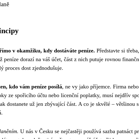
daně
incipy
římo v okamžiku, kdy dostáváte peníze.
Představte si třeba
ž peníze dorazí na váš účet, část z nich putuje rovnou finanč
elý proces dost zjednodušuje.
en, kdo vám peníze posílá
, ne vy jako příjemce. Firma nebo
ky ze spořicího účtu nebo licenční poplatky, musí nejdřív spo
pak dostanete už jen zbývající část. A co je skvělé – většinou s
á.
daněním.
U nás v Česku se nejčastěji používá sazba patnáct pr