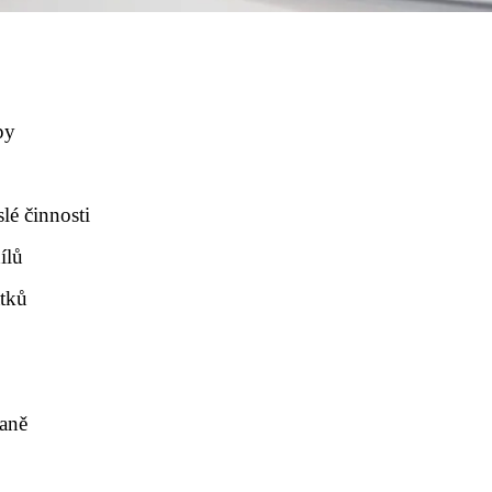
py
lé činnosti
ílů
atků
daně