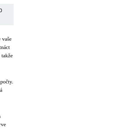
0
e vaše
tnáct
 takže
dpočty.
ná
a
rve