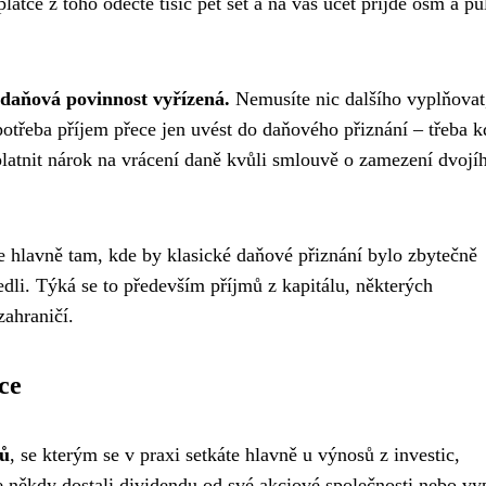
látce z toho odečte tisíc pět set a na váš účet přijde osm a pů
 daňová povinnost vyřízená.
Nemusíte nic dalšího vyplňovat
e potřeba příjem přece jen uvést do daňového přiznání – třeba 
latnit nárok na vrácení daně kvůli smlouvě o zamezení dvojí
e hlavně tam, kde by klasické daňové přiznání bylo zbytečně
dli. Týká se to především příjmů z kapitálu, některých
zahraničí.
ce
mů
, se kterým se v praxi setkáte hlavně u výnosů z investic,
 někdy dostali dividendu od své akciové společnosti nebo vyp