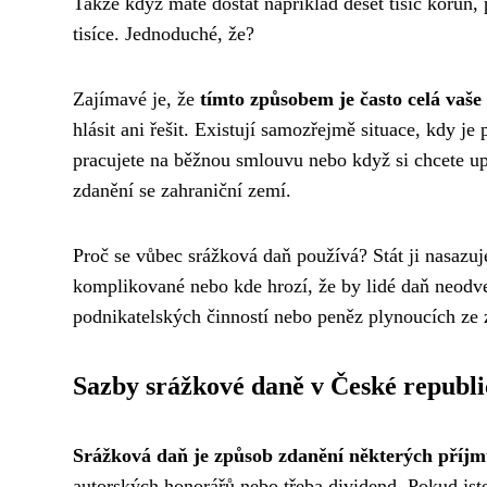
Takže když máte dostat například deset tisíc korun, p
tisíce. Jednoduché, že?
Zajímavé je, že
tímto způsobem je často celá vaše
hlásit ani řešit. Existují samozřejmě situace, kdy j
pracujete na běžnou smlouvu nebo když si chcete up
zdanění se zahraniční zemí.
Proč se vůbec srážková daň používá? Stát ji nasazuj
komplikované nebo kde hrozí, že by lidé daň neodve
podnikatelských činností nebo peněz plynoucích ze 
Sazby srážkové daně v České republi
Srážková daň je způsob zdanění některých příj
autorských honorářů nebo třeba dividend. Pokud jste