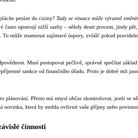
plácíte peníze do ciziny?
Tady se situace může výrazně změnit
 často upravují nižší sazby – někdy deset procent, jindy pět,
. To může znamenat zajímavé úspory, zvlášť pokud pravideln
 odpovědnost. Musí postupovat pečlivě, správně spočítat základ
příjemné sankce od finančního úřadu. Proto je dobré mít jas
ro plánování. Přesto má smysl občas zkontrolovat, jestli se n
á novinka, která by mohla ovlivnit vaše příjmy nebo povinnos
ávislé činnosti