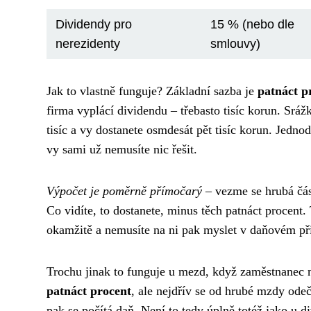
Dividendy pro
15 % (nebo dle
nerezidenty
smlouvy)
Jak to vlastně funguje? Základní sazba je
patnáct p
firma vyplácí dividendu – třebasto tisíc korun. Sráž
tisíc a vy dostanete osmdesát pět tisíc korun. Jedn
vy sami už nemusíte nic řešit.
Výpočet je poměrně přímočarý
– vezme se hrubá část
Co vidíte, to dostanete, minus těch patnáct procent
okamžitě a nemusíte na ni pak myslet v daňovém př
Trochu jinak to funguje u mezd, když zaměstnanec n
patnáct procent
, ale nejdřív se od hrubé mzdy odeč
pak se počítá daň. Není to tedy úplně totéž jako u d