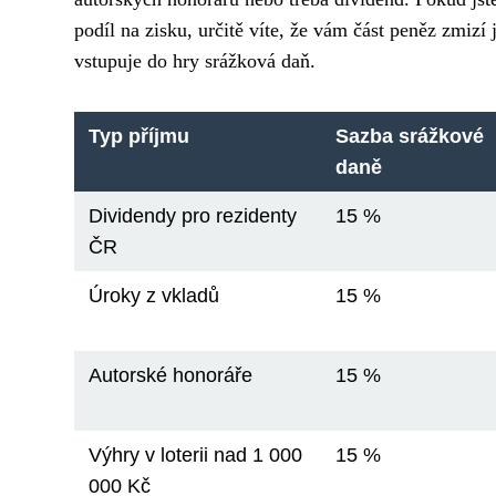
podíl na zisku, určitě víte, že vám část peněz zmizí
vstupuje do hry srážková daň.
Typ příjmu
Sazba srážkové
daně
Dividendy pro rezidenty
15 %
ČR
Úroky z vkladů
15 %
Autorské honoráře
15 %
Výhry v loterii nad 1 000
15 %
000 Kč