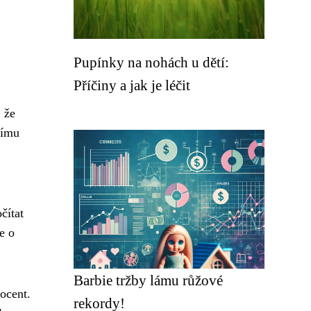
Pupínky na nohách u dětí:
Příčiny a jak je léčit
, že
nímu
čítat
e o
Barbie tržby lámu růžové
ocent.
rekordy!