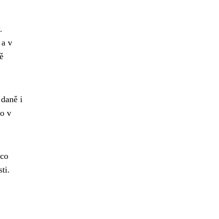
.
 a v
ě
 daně i
no v
ěco
ti.