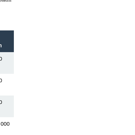
m
0
0
0
 000