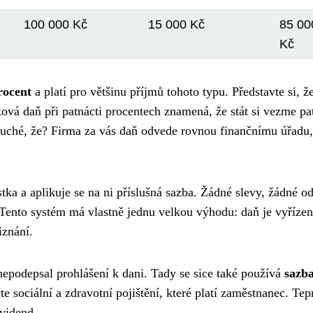
100 000 Kč
15 000 Kč
85 00
Kč
rocent
a platí pro většinu příjmů tohoto typu. Představte si, ž
ková daň při patnácti procentech znamená, že stát si vezme pa
oduché, že? Firma za vás daň odvede rovnou finančnímu úřadu,
ka a aplikuje se na ni příslušná sazba. Žádné slevy, žádné o
. Tento systém má vlastně jednu velkou výhodu: daň je vyříze
iznání.
epodepsal prohlášení k dani. Tady se sice také používá
sazb
te sociální a zdravotní pojištění, které platí zaměstnanec. Tep
ividend.