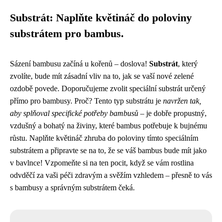
Substrát: Naplňte květináč do poloviny
substrátem pro bambus.
Sázení bambusu začíná u kořenů – doslova!
Substrát
, který
zvolíte, bude mít zásadní vliv na to, jak se vaší nové zelené
ozdobě povede. Doporučujeme zvolit speciální substrát určený
přímo pro bambusy. Proč? Tento typ substrátu je
navržen tak,
aby splňoval specifické potřeby bambusů
– je dobře propustný,
vzdušný a bohatý na živiny, které bambus potřebuje k bujnému
růstu. Naplňte květináč zhruba do poloviny tímto speciálním
substrátem a připravte se na to, že se váš bambus bude mít jako
v bavlnce! Vzpomeňte si na ten pocit, když se vám rostlina
odvděčí za vaši péči zdravým a svěžím vzhledem – přesně to vás
s bambusy a správným substrátem čeká.