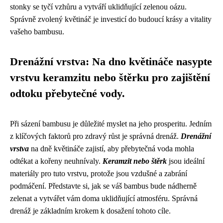
stonky se tyčí vzhůru a vytváří uklidňující zelenou oázu.
Správně zvolený květináč je investicí do budoucí krásy a vitality
vašeho bambusu.
Drenážní vrstva: Na dno květináče nasypte
vrstvu keramzitu nebo štěrku pro zajištění
odtoku přebytečné vody.
Při sázení bambusu je důležité myslet na jeho prosperitu. Jedním
z klíčových faktorů pro zdravý růst je správná drenáž.
Drenážní
vrstva
na dně květináče zajistí, aby přebytečná voda mohla
odtékat a kořeny neuhnívaly.
Keramzit nebo štěrk
jsou ideální
materiály pro tuto vrstvu, protože jsou vzdušné a zabrání
podmáčení. Představte si, jak se váš bambus bude nádherně
zelenat a vytvářet vám doma uklidňující atmosféru. Správná
drenáž je základním krokem k dosažení tohoto cíle.