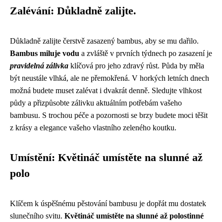
Zalévání: Důkladně zalijte.
Důkladně zalijte čerstvě zasazený bambus, aby se mu dařilo.
Bambus miluje vodu
a zvláště v prvních týdnech po zasazení je
pravidelná zálivka
klíčová pro jeho zdravý růst. Půda by měla
být neustále vlhká, ale ne přemokřená. V horkých letních dnech
možná budete muset zalévat i dvakrát denně. Sledujte vlhkost
půdy a přizpůsobte zálivku aktuálním potřebám vašeho
bambusu. S trochou péče a pozornosti se brzy budete moci těšit
z krásy a elegance vašeho vlastního zeleného koutku.
Umístění: Květináč umístěte na slunné až
polo
Klíčem k úspěšnému pěstování bambusu je dopřát mu dostatek
slunečního svitu.
Květináč umístěte na slunné až polostinné