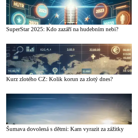
SuperStar 2025: Kdo zazáří na hudebním nebi?
Kurz zlotého CZ: Kolik korun za zlotý dnes?
Šumava dovolená s dětmi: Kam vyrazit za zážitky