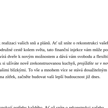
realizaci vašich snů a plánů. Ať už sníte o rekonstrukci vaše
odružné cestě kolem světa, tato finanční injekce vám může p
vírá dveře k novým možnostem a dává vám svobodu a flexibil
jak si užíváte nově zrekonstruovanou kuchyň,
projíždíte se v n
vašimi blízkými. To vše a mnohem více se stává dosažitelným
na zítřek, začněte budovat vaši lepší budoucnost již dnes.
uspokojí potřeby každého. Ať už sníte o rekonstrukci vašeho