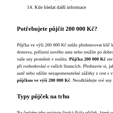
Kde hledat další informace
Potřebujete půjčit 200 000 Kč?
Půjčka ve výši 200 000 Kč může představovat klíč k 
domova, pořízení nového auta nebo toužíte po dobr
vaše sny proměnit v realitu.
Půjčka 200 000 Kč
ote
při rozhodování o vašich financích. Představte si, 
autě
nebo sdílíte nezapomenutelné zážitky z cest s 
půjčkou ve výši 200 000 Kč
. Neodkládejte své sny 
Typy půjček na trhu
Na českém trhu existuje široká škála půjček, které 