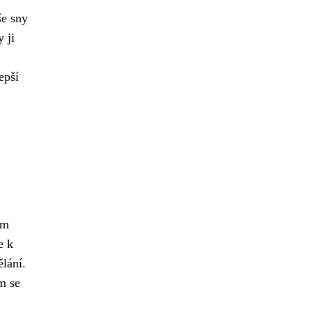
e sny
 ji
epší
ám
e k
ělání.
m se