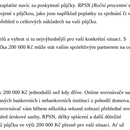
zaplatíte navíc za poskytnutí půjčky.
RPSN (Roční procentní 
pojené s půjčkou, jako jsou například poplatky za sjednání či 
řehled o celkových nákladech na vaši půjčku.
ů a vybrat si tu nejvýhodnější pro vaši konkrétní situaci. S
ka 200 000 Kč může stát vaším spolehlivým partnerem na ce
ky 200 000 Kč jednodušší než kdy dříve. Online srovnávače n
ných bankovních i nebankovních institucí z pohodlí domova.
 srovnávač vám během několika sekund zobrazí přehledné sro
led úrokové sazby, RPSN, délky splácení a další důležité
ší půjčku ve výši 200 000 Kč přesně pro vaši situaci. Ať už