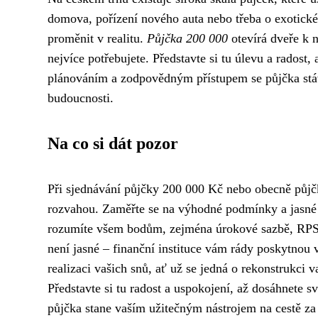
domova, pořízení nového auta nebo třeba o exotick
proměnit v realitu.
Půjčka 200 000
otevírá dveře k 
nejvíce potřebujete. Představte si tu úlevu a radost
plánováním a zodpovědným přístupem se půjčka stáv
budoucnosti.
Na co si dát pozor
Při sjednávání půjčky 200 000 Kč nebo obecně půjč
rozvahou. Zaměřte se na výhodné podmínky a jasné
rozumíte všem bodům, zejména úrokové sazbě, RPSN
není jasné – finanční instituce vám rády poskytnou
realizaci vašich snů, ať už se jedná o rekonstrukci
Představte si tu radost a uspokojení, až dosáhnete
půjčka stane vaším užitečným nástrojem na cestě za