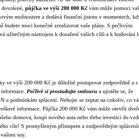
é dovolené,
půjčka ve výši 200 000 Kč
vám může pomoci vaš
novým možnostem a dodává finanční jistotu v momentech, kdy
, až budete moci konečně zrealizovat vaše plány. S pečlivým
á užitečným nástrojem k dosažení vašich cílů a k budování l
ky ve výši 200 000 Kč je důležité postupovat zodpovědně a s
 informace.
Pečlivě si prostudujte smlouvu
a ujistěte se, že
 a podmínkám splácení. Nebojte se zeptat na cokoliv, co v
 veškeré informace. Půjčka 200 000 Kč vám může otevřít dveř
 vašeho domova, koupi nového auta nebo třeba investici do vzd
 svého cíle! S promyšleným přístupem a zodpovědným splácení
 vašimi sny.