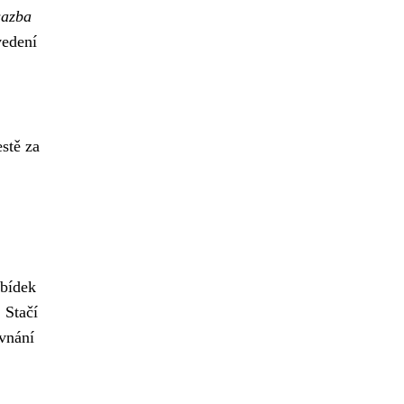
sazba
vedení
stě za
abídek
 Stačí
vnání