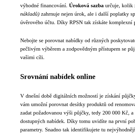
výhodné financování.
Úroková sazba
určuje, kolik 
nákladů)
zahrnuje nejen úrok, ale i další poplatky s
úvěrového účtu. Díky RPSN tak získáte komplexní p
Nebojte se porovnat nabídky od různých poskytovatel
pečlivým výběrem a zodpovědným přístupem se půjč
vašimi cíli.
Srovnání nabídek online
V dnešní době digitálních možností je získání půjč
vám umožní porovnat desítky produktů od renomova
zadat požadovanou výši půjčky, tedy 200 000 Kč, a
dostupných nabídek. Díky tomu uvidíte na první poh
parametry. Snadno tak identifikujete tu nejvýhodněj