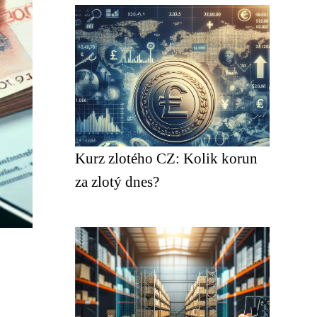
Kurz zlotého CZ: Kolik korun
za zlotý dnes?