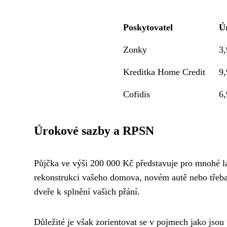
Poskytovatel
Ú
Zonky
3
Kreditka Home Credit
9
Cofidis
6
Úrokové sazby a RPSN
Půjčka ve výši 200 000 Kč představuje pro mnohé lá
rekonstrukci vašeho domova, novém autě nebo třeba
dveře k splnění vašich přání.
Důležité je však zorientovat se v pojmech jako jso