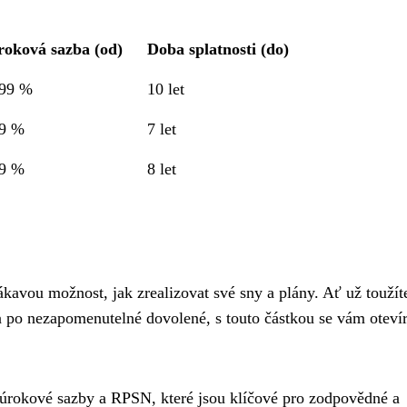
roková sazba (od)
Doba splatnosti (do)
,99 %
10 let
,9 %
7 let
,9 %
8 let
kavou možnost, jak zrealizovat své sny a plány. Ať už toužít
 po nezapomenutelné dovolené, s touto částkou se vám otevír
u úrokové sazby a RPSN, které jsou klíčové pro zodpovědné a